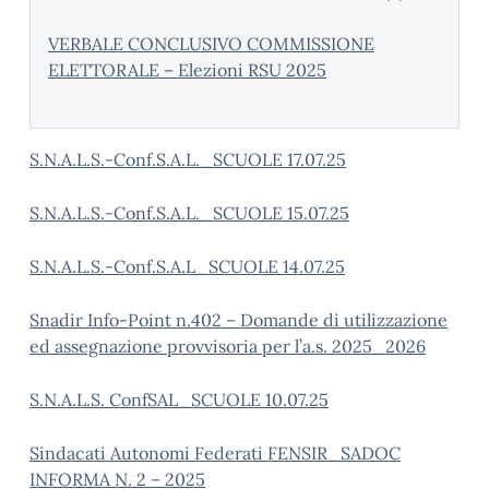
VERBALE CONCLUSIVO COMMISSIONE
ELETTORALE – Elezioni RSU 2025
S.N.A.L.S.-Conf.S.A.L._SCUOLE 17.07.25
S.N.A.L.S.-Conf.S.A.L._SCUOLE 15.07.25
S.N.A.L.S.-Conf.S.A.L_SCUOLE 14.07.25
Snadir Info-Point n.402 – Domande di utilizzazione
ed assegnazione provvisoria per l’a.s. 2025_2026
S.N.A.L.S. ConfSAL_SCUOLE 10.07.25
Sindacati Autonomi Federati FENSIR_
SADOC
INFORMA N. 2 – 2025