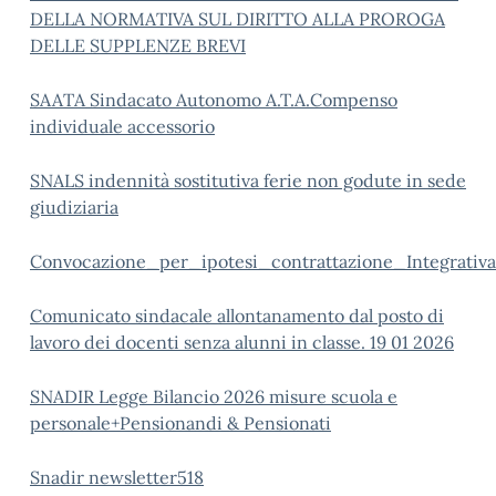
DELLA NORMATIVA SUL DIRITTO ALLA PROROGA
DELLE SUPPLENZE BREVI
SAATA Sindacato Autonomo A.T.A.Compenso
individuale accessorio
SNALS indennità sostitutiva ferie non godute in sede
giudiziaria
Convocazione_per_ipotesi_contrattazione_Integrativ
Comunicato sindacale allontanamento dal posto di
lavoro dei docenti senza alunni in classe. 19 01 2026
SNADIR Legge Bilancio 2026 misure scuola e
personale+Pensionandi & Pensionati
Snadir newsletter518