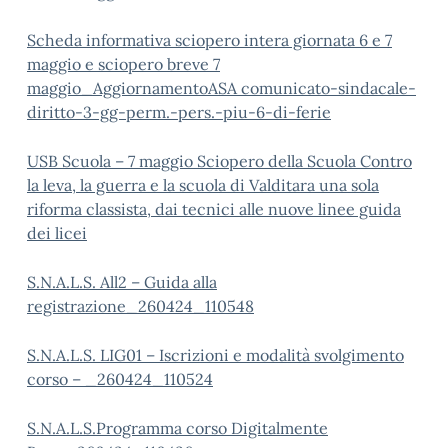
Scheda informativa sciopero intera giornata 6 e 7
maggio e sciopero breve 7
maggio_
Aggiornamento
ASA comunicato-sindacale-
diritto-3-gg-perm.-pers.-piu-6-di-ferie
USB Scuola – 7 maggio Sciopero della Scuola Contro
la leva, la guerra e la scuola di Valditara una sola
riforma classista, dai tecnici alle nuove linee guida
dei licei
S.N.A.L.S. All2 – Guida alla
registrazione_260424_110548
S.N.A.L.S. LIG01 – Iscrizioni e modalità svolgimento
corso – _260424_110524
S.N.A.L.S.Programma corso Digitalmente