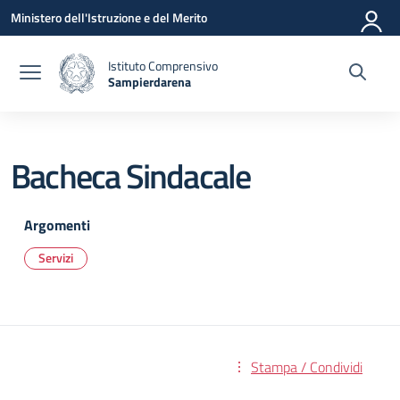
Vai ai contenuti
Vai al menu di navigazione
Vai al footer
Ministero dell'Istruzione e del Merito
Istituto Comprensivo
Sampierdarena
— Visita la pagina iniziale della scuola
Bacheca Sindacale
Argomenti
Servizi
Stampa / Condividi