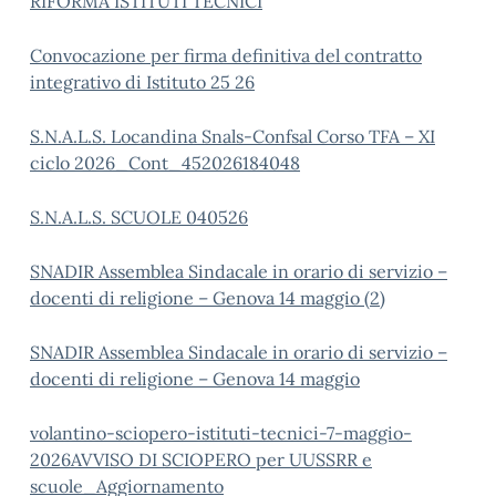
RIFORMA ISTITUTI TECNICI
Convocazione per firma definitiva del contratto
integrativo di Istituto 25 26
S.N.A.L.S. Locandina Snals-Confsal Corso TFA – XI
ciclo 2026_Cont_452026184048
S.N.A.L.S. SCUOLE 040526
SNADIR Assemblea Sindacale in orario di servizio –
docenti di religione – Genova 14 maggio (2)
SNADIR Assemblea Sindacale in orario di servizio –
docenti di religione – Genova 14 maggio
volantino-sciopero-istituti-tecnici-7-maggio-
2026
AVVISO DI SCIOPERO per UUSSRR e
scuole_Aggiornamento