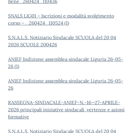
Bene_260424_110436
SNALS LIG01 – Iscrizioni e modalità svolgimento
corso – _260424_110524 (1)
S.N.A.L.S. Notiziario Sindacale SCUOLA del 20 04
2026 SCUOLE 200426
ANIEF Indizione assemblea sindacale Liguria 26-05-
26 (1)
ANIEF Indizione assemblea sindacale Liguria 26-05-
26
RASSEGNA-SINDACALE-ANIEF-N.-16—27-APRILE-
2026 principali iniziative sindacali, vertenze e azioni
formative
S.N.A.L.S. Notiziario Sindacale SCUOLA del 20 04