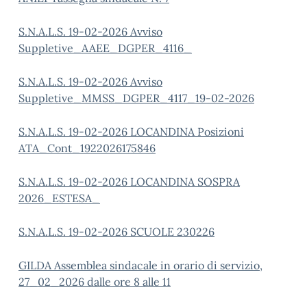
S.N.A.L.S. 19-02-2026 Avviso
Suppletive_AAEE_DGPER_4116_
S.N.A.L.S. 19-02-2026 Avviso
Suppletive_MMSS_DGPER_4117_19-02-2026
S.N.A.L.S. 19-02-2026 LOCANDINA Posizioni
ATA_Cont_1922026175846
S.N.A.L.S. 19-02-2026 LOCANDINA SOSPRA
2026_ESTESA_
S.N.A.L.S. 19-02-2026 SCUOLE 230226
GILDA Assemblea sindacale in orario di servizio,
27_02_2026 dalle ore 8 alle 11