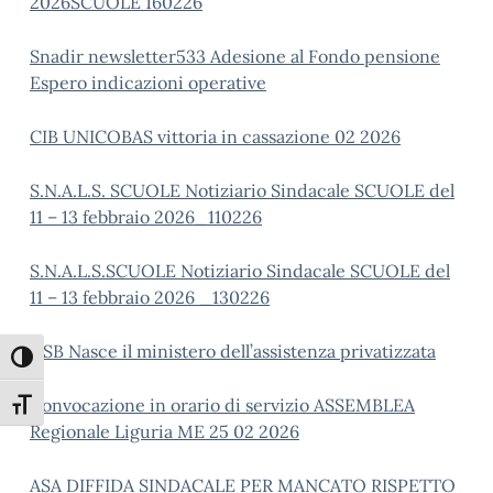
2026SCUOLE 160226
Snadir newsletter533 Adesione al Fondo pensione
Espero indicazioni operative
CIB UNICOBAS vittoria in cassazione 02 2026
S.N.A.L.S. SCUOLE Notiziario Sindacale SCUOLE del
11 – 13 febbraio 2026_110226
S.N.A.L.S.SCUOLE Notiziario Sindacale SCUOLE del
11 – 13 febbraio 2026 _130226
USB Nasce il ministero dell’assistenza privatizzata
Attiva/disattiva alto contrasto
Convocazione in orario di servizio ASSEMBLEA
Attiva/disattiva dimensione testo
Regionale Liguria ME 25 02 2026
ASA DIFFIDA SINDACALE PER MANCATO RISPETTO