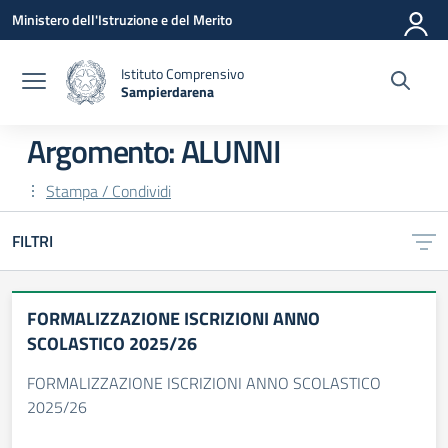
Vai ai contenuti
Vai al menu di navigazione
Vai al footer
Ministero dell'Istruzione e del Merito
Istituto Comprensivo
Sampierdarena
— Visita la pagina iniziale della scuola
Argomento: ALUNNI
Stampa / Condividi
FILTRI
FORMALIZZAZIONE ISCRIZIONI ANNO
SCOLASTICO 2025/26
FORMALIZZAZIONE ISCRIZIONI ANNO SCOLASTICO
2025/26