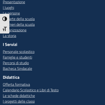
Presentazione
I luoghi
Le persone
Le carte della scuola
Attiva/disattiva alto contrasto
I numeri della scuola
Attiva/disattiva dimensione testo
Organizzazione
La storia
I Servizi
Personale scolastico
Famiglie e studenti
Percorsi di studio
Bacheca Sindacale
Didattica
Offerta formativa
Calendario Scolastico e Libri di Testo
Le schede didattiche
I progetti delle classi