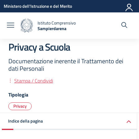
Vai ai contenuti
Vai al menu di navigazione
Vai al footer
Ministero dell'Istruzione e del Merito
Istituto Comprensivo
Sampierdarena
— Visita la pagina iniziale della scuola
Privacy a Scuola
Documentazione inerente il Trattamento dei
dati Personali
Stampa / Condividi
Tipologia
Privacy
Indice della pagina