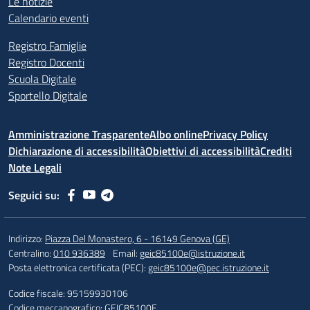
Le notizie
Calendario eventi
Registro Famiglie
Registro Docenti
Scuola Digitale
Sportello Digitale
Amministrazione Trasparente
Albo online
Privacy Policy
Dichiarazione di accessibilità
Obiettivi di accessibilità
Crediti
Note Legali
Seguici su:
Indirizzo:
Piazza Del Monastero, 6 - 16149 Genova (GE)
Centralino:
010 936389
Email:
geic85100e@istruzione.it
Posta elettronica certificata (PEC):
geic85100e@pec.istruzione.it
Codice fiscale: 95159930106
Codice meccanografico:
GEIC85100E