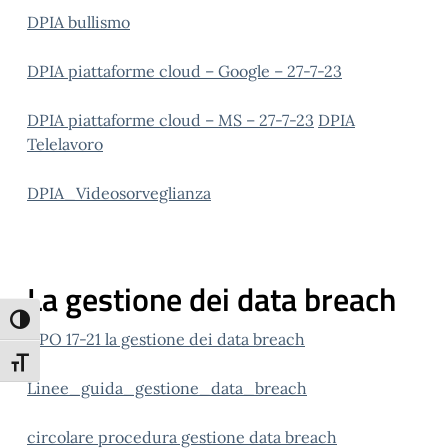
DPIA bullismo
DPIA piattaforme cloud – Google – 27-7-23
DPIA piattaforme cloud – MS – 27-7-23
DPIA
Telelavoro
DPIA_Videosorveglianza
La gestione dei data breach
Attiva/disattiva alto contrasto
DPO 17-21 la gestione dei data breach
Attiva/disattiva dimensione testo
Linee_guida_gestione_data_breach
circolare procedura gestione data breach