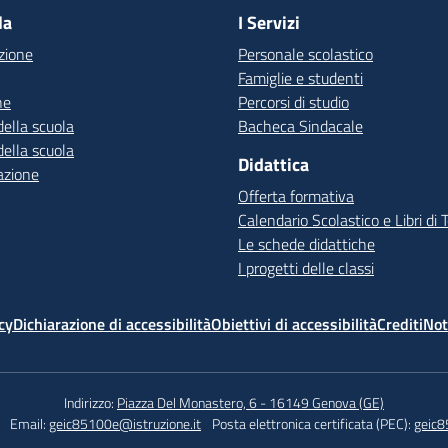
la
I Servizi
zione
Personale scolastico
Famiglie e studenti
ne
Percorsi di studio
della scuola
Bacheca Sindacale
della scuola
Didattica
azione
Offerta formativa
Calendario Scolastico e Libri di 
Le schede didattiche
I progetti delle classi
cy
Dichiarazione di accessibilità
Obiettivi di accessibilità
Crediti
Not
Indirizzo:
Piazza Del Monastero, 6 - 16149 Genova (GE)
Email:
geic85100e@istruzione.it
Posta elettronica certificata (PEC):
geic8