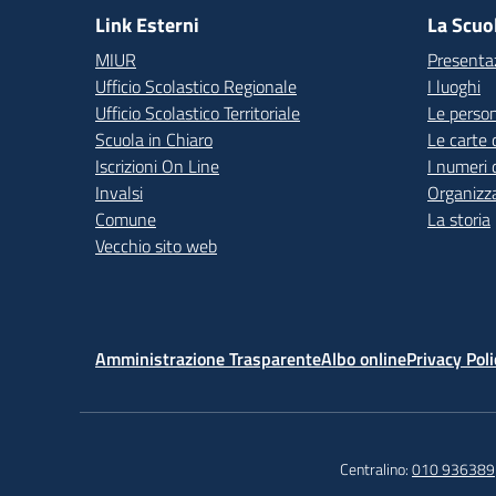
Link Esterni
La Scuo
MIUR
Presenta
Ufficio Scolastico Regionale
I luoghi
Ufficio Scolastico Territoriale
Le perso
Scuola in Chiaro
Le carte 
Iscrizioni On Line
I numeri 
Invalsi
Organizz
Comune
La storia
Vecchio sito web
Amministrazione Trasparente
Albo online
Privacy Poli
Centralino:
010 936389