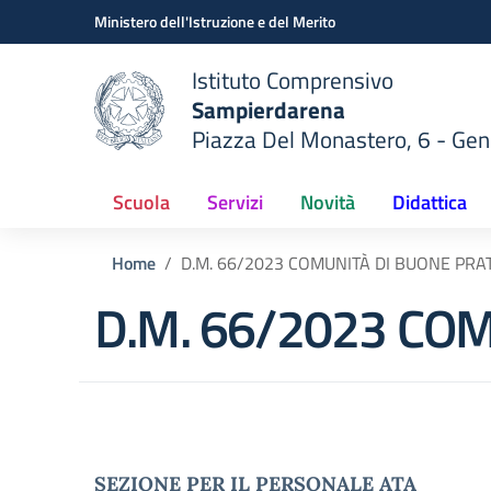
Vai ai contenuti
Vai al menu di navigazione
Vai al footer
Ministero dell'Istruzione e del Merito
Istituto Comprensivo
Sampierdarena
Piazza Del Monastero, 6 - Ge
 della scuola
— Visita la pagina iniziale del
Scuola
Servizi
Novità
Didattica
Home
D.M. 66/2023 COMUNITÀ DI BUONE PRA
D.M. 66/2023 CO
SEZIONE PER IL PERSONALE ATA