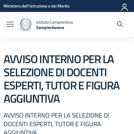
Vai ai contenuti
Vai al menu di navigazione
Vai al footer
Ministero dell'Istruzione e del Merito
Istituto Comprensivo
Sampierdarena
— Visita la pagina iniziale della scuola
AVVISO INTERNO PER LA
SELEZIONE DI DOCENTI
ESPERTI, TUTOR E FIGURA
AGGIUNTIVA
AVVISO INTERNO PER LA SELEZIONE DI
DOCENTI ESPERTI, TUTOR E FIGURA
AGGIUNTIVA