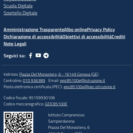
Scuola Digitale
Sportello Digitale
Amministrazione Trasparente
Albo online
Privacy Policy
Dichiarazione di accessibilità
Obiettivi di accessibilità
Crediti
Note Legali
Seguici su:
Indirizzo:
Piazza Del Monastero, 6 - 16149 Genova (GE)
Centralino:
010 936389
Email:
geic85100e@istruzione.it
Posta elettronica certificata (PEC):
geic85100e@pec.istruzione.it
Codice fiscale: 95159930106
Codice meccanografico:
GEIC85100E
Istituto Comprensivo
Sampierdarena
Piazza Del Monastero, 6