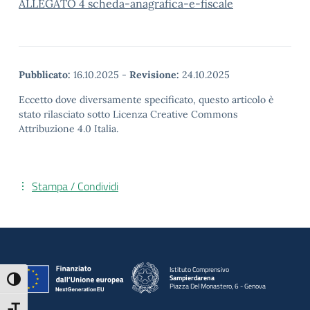
ALLEGATO 4 scheda-anagrafica-e-fiscale
Pubblicato:
16.10.2025
-
Revisione:
24.10.2025
Eccetto dove diversamente specificato, questo articolo è
stato rilasciato sotto Licenza Creative Commons
Attribuzione 4.0 Italia.
Stampa / Condividi
Istituto Comprensivo
Sampierdarena
Attiva/disattiva alto contrasto
Piazza Del Monastero, 6 - Genova
— Visita la pagina iniziale della scuola