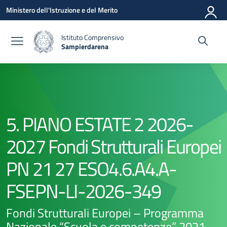
Vai ai contenuti
Vai al menu di navigazione
Vai al footer
Ministero dell'Istruzione e del Merito
Istituto Comprensivo
Sampierdarena
— Visita la pagina iniziale della scuola
5. PIANO ESTATE 2 2026-
2027 Fondi Strutturali Europei
PN 21 27 ESO4.6.A4.A-
FSEPN-LI-2026-349
Fondi Strutturali Europei – Programma
Nazionale “Scuola e competenze” 2021-