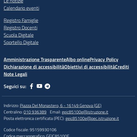
Le notizie
Calendario eventi
Registro Famiglie
Registro Docenti
Scuola Digitale
Sportello Digitale
Amministrazione Trasparente
Albo online
Privacy Policy
Dichiarazione di accessibilità
Obiettivi di accessibilità
Crediti
Note Legali
Seguici su:
Indirizzo:
Piazza Del Monastero, 6 - 16149 Genova (GE)
Centralino:
010 936389
Email:
geic85100e@istruzione.it
Posta elettronica certificata (PEC):
geic85100e@pec.istruzione.it
Codice fiscale: 95159930106
Codice meccanografico:
GEIC85100E