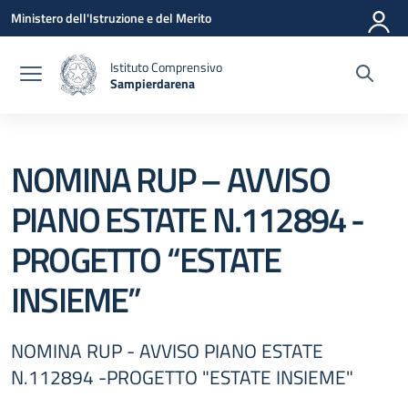
Vai ai contenuti
Vai al menu di navigazione
Vai al footer
Ministero dell'Istruzione e del Merito
Istituto Comprensivo
Sampierdarena
— Visita la pagina iniziale della scuola
NOMINA RUP – AVVISO
PIANO ESTATE N.112894 -
PROGETTO “ESTATE
INSIEME”
NOMINA RUP - AVVISO PIANO ESTATE
N.112894 -PROGETTO "ESTATE INSIEME"