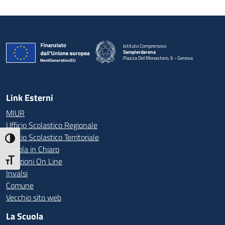
Istituto Comprensivo
Sampierdarena
Piazza Del Monastero, 6 - Genova
— Visita la pagina iniziale della scuola
Link Esterni
MIUR
Ufficio Scolastico Regionale
Ufficio Scolastico Territoriale
Attiva/disattiva alto contrasto
Scuola in Chiaro
Iscrizioni On Line
Attiva/disattiva dimensione testo
Invalsi
Comune
Vecchio sito web
La Scuola