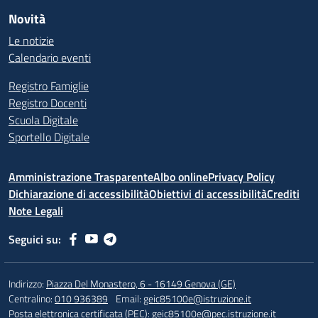
Novità
Le notizie
Calendario eventi
Registro Famiglie
Registro Docenti
Scuola Digitale
Sportello Digitale
Amministrazione Trasparente
Albo online
Privacy Policy
Dichiarazione di accessibilità
Obiettivi di accessibilità
Crediti
Note Legali
Seguici su:
Indirizzo:
Piazza Del Monastero, 6 - 16149 Genova (GE)
Centralino:
010 936389
Email:
geic85100e@istruzione.it
Posta elettronica certificata (PEC):
geic85100e@pec.istruzione.it