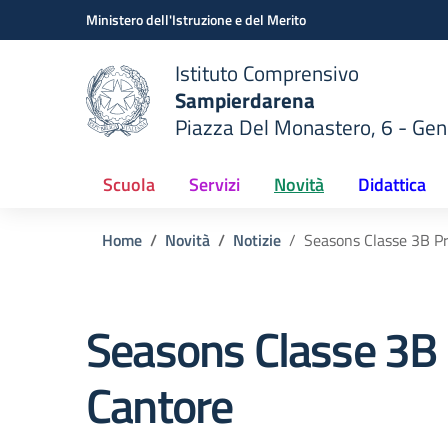
Vai ai contenuti
Vai al menu di navigazione
Vai al footer
Ministero dell'Istruzione e del Merito
Istituto Comprensivo
Sampierdarena
Piazza Del Monastero, 6 - Ge
 della scuola
— Visita la pagina iniziale del
Scuola
Servizi
Novità
Didattica
Home
Novità
Notizie
Seasons Classe 3B P
Seasons Classe 3B 
Cantore