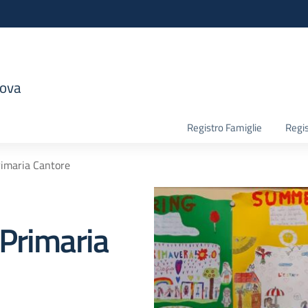
nova
la scuola
Registro Famiglie
Regis
rimaria Cantore
Primaria