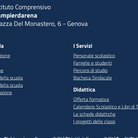
tituto Comprensivo
ampierdarena
iazza Del Monastero, 6 - Genova
Visita la pagina iniziale della scuola
la
I Servizi
zione
Personale scolastico
Famiglie e studenti
ne
Percorsi di studio
della scuola
Bacheca Sindacale
della scuola
Didattica
azione
Offerta formativa
Calendario Scolastico e Libri di 
Le schede didattiche
I progetti delle classi