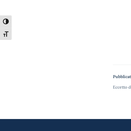
Attiva/disattiva alto contrasto
Attiva/disattiva dimensione testo
Pubblicat
Eccetto d