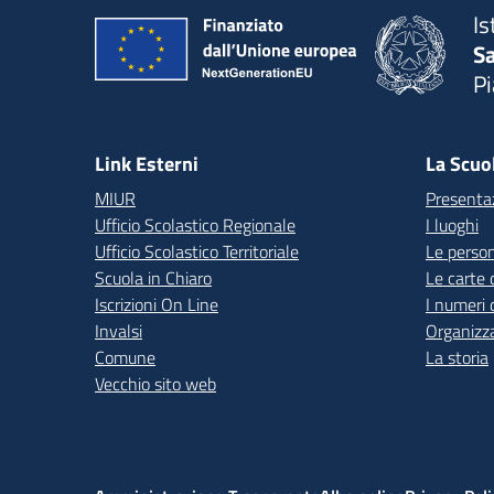
Is
S
P
— 
Link Esterni
La Scuo
MIUR
Presenta
Ufficio Scolastico Regionale
I luoghi
Ufficio Scolastico Territoriale
Le perso
Scuola in Chiaro
Le carte 
Iscrizioni On Line
I numeri 
Invalsi
Organizz
Comune
La storia
Vecchio sito web