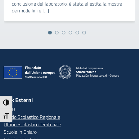
conclusione del laboratorio, è stata allestita la mostra
dei modellini e […]
Istituto Comprensivo
Sampierdarena
Piazza Del Monastero, 6 - Genova
— Visita la pagina iniziale della scuola
Link Esterni
Attiva/disattiva alto contrasto
MIUR
Ufficio Scolastico Regionale
Attiva/disattiva dimensione testo
Ufficio Scolastico Territoriale
Scuola in Chiaro