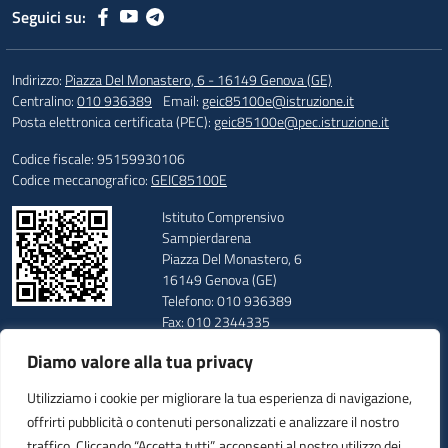
Seguici su:
Indirizzo:
Piazza Del Monastero, 6 - 16149 Genova (GE)
Centralino:
010 936389
Email:
geic85100e@istruzione.it
Posta elettronica certificata (PEC):
geic85100e@pec.istruzione.it
Codice fiscale: 95159930106
Codice meccanografico:
GEIC85100E
Istituto Comprensivo
Sampierdarena
Piazza Del Monastero, 6
16149 Genova (GE)
Telefono: 010 936389
Fax: 010 2344335
E-mail: geic85100e@istruzione.it
Diamo valore alla tua privacy
PEC: geic85100e@pec.istruzione.it
Codice Meccanografico: GEIC85100E
Utilizziamo i cookie per migliorare la tua esperienza di navigazione,
Codice Fiscale: 95159930106
offrirti pubblicità o contenuti personalizzati e analizzare il nostro
Codice Univoco: UFUUAV
traffico. Cliccando “Accetta tutti”, acconsenti al nostro utilizzo dei