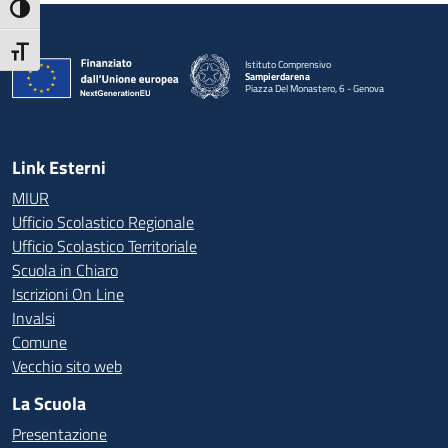
Attiva/disattiva alto contrasto
Attiva/disattiva dimensione testo
Istituto Comprensivo
Sampierdarena
Piazza Del Monastero, 6 - Genova
— Visita la pagina iniziale della scuola
Link Esterni
MIUR
Ufficio Scolastico Regionale
Ufficio Scolastico Territoriale
Scuola in Chiaro
Iscrizioni On Line
Invalsi
Comune
Vecchio sito web
La Scuola
Presentazione