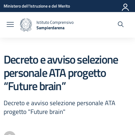
Vai ai contenuti
Vai al menu di navigazione
Vai al footer
Ministero dell'Istruzione e del Merito
Istituto Comprensivo
Sampierdarena
— Visita la pagina iniziale della scuola
Decreto e avviso selezione
personale ATA progetto
“Future brain”
Decreto e avviso selezione personale ATA
progetto "Future brain"