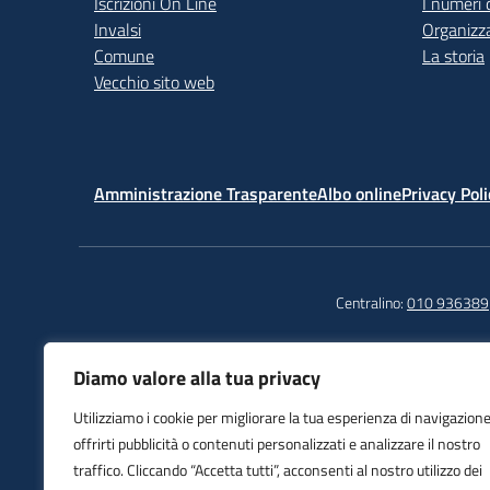
Iscrizioni On Line
I numeri 
Invalsi
Organizz
Comune
La storia
Vecchio sito web
Amministrazione Trasparente
Albo online
Privacy Poli
Centralino:
010 936389
Diamo valore alla tua privacy
Istituto Comprensivo
Tel
Utilizziamo i cookie per migliorare la tua esperienza di navigazione
Sampierdarena
Fax
offrirti pubblicità o contenuti personalizzati e analizzare il nostro
Piazza Del Monastero, 6
E-m
traffico. Cliccando “Accetta tutti”, acconsenti al nostro utilizzo dei
16149 Genova (GE)
PEC