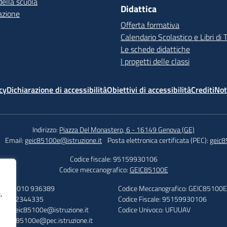
della scuola
Didattica
azione
Offerta formativa
Calendario Scolastico e Libri di 
Le schede didattiche
I progetti delle classi
cy
Dichiarazione di accessibilità
Obiettivi di accessibilità
Crediti
Not
Indirizzo:
Piazza Del Monastero, 6 - 16149 Genova (GE)
Email:
geic85100e@istruzione.it
Posta elettronica certificata (PEC):
geic8
Codice fiscale: 95159930106
Codice meccanografico:
GEIC85100E
efono: 010 936389
Codice Meccanografico: GEIC85100E
,
: 010 2344335
Codice Fiscale: 95159930106
ail: geic85100e@istruzione.it
Codice Univoco: UFUUAV
: geic85100e@pec.istruzione.it