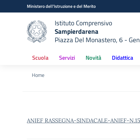
Vai ai contenuti
Vai al menu di navigazione
Vai al footer
Ministero dell'Istruzione e del Merito
Istituto Comprensivo
Sampierdarena
Piazza Del Monastero, 6 - Ge
 della scuola
— Visita la pagina iniziale del
Scuola
Servizi
Novità
Didattica
Home
ANIEF RASSEGNA-SINDACALE-ANIEF-N.15-20-A