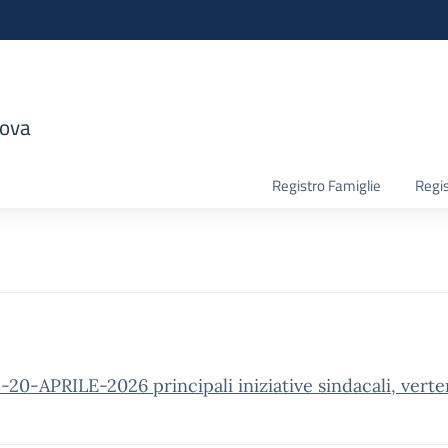
nova
la scuola
Registro Famiglie
Regis
PRILE-2026 principali iniziative sindacali, verten