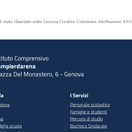
è stato rilasciato sotto Licenza Creative Commons Attribuzione 4.0 It
tituto Comprensivo
ampierdarena
iazza Del Monastero, 6 - Genova
Visita la pagina iniziale della scuola
la
I Servizi
zione
Personale scolastico
Famiglie e studenti
ne
Percorsi di studio
della scuola
Bacheca Sindacale