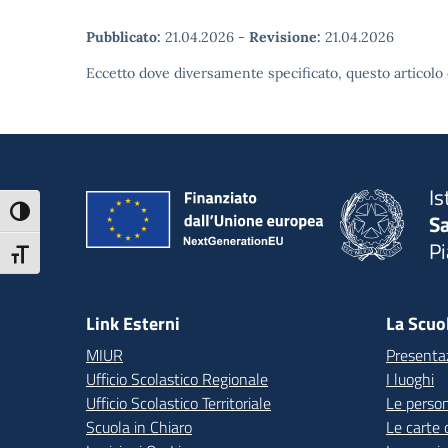
Pubblicato:
21.04.2026
-
Revisione:
21.04.2026
Eccetto dove diversamente specificato, questo articolo 
Is
Attiva/disattiva alto contrasto
S
P
Attiva/disattiva dimensione testo
— 
Link Esterni
La Scuo
MIUR
Presenta
Ufficio Scolastico Regionale
I luoghi
Ufficio Scolastico Territoriale
Le perso
Scuola in Chiaro
Le carte 