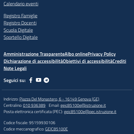
Calendario eventi
Registro Famiglie
Registro Docenti
Scuola Digitale
Sportello Digitale
Amministrazione Trasparente
Albo online
Privacy Policy
Dichiarazione di accessibilità
Obiettivi di accessibilità
Crediti
Note Legali
Seguici su:
Indirizzo:
Piazza Del Monastero, 6 - 16149 Genova (GE)
Centralino:
010 936389
Email:
geic85100e@istruzione.it
Posta elettronica certificata (PEC):
geic85100e@pec.istruzione.it
Codice fiscale: 95159930106
Codice meccanografico:
GEIC85100E