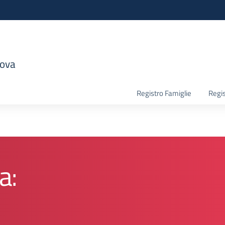
nova
la scuola
Registro Famiglie
Regis
a: