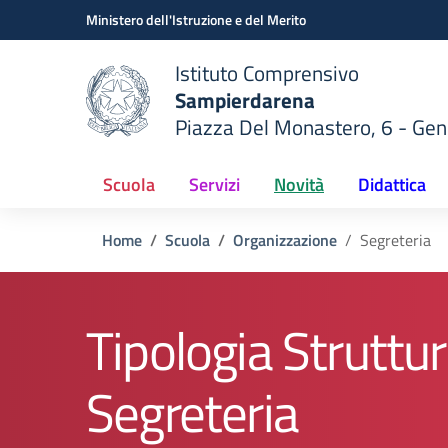
Vai ai contenuti
Vai al menu di navigazione
Vai al footer
Ministero dell'Istruzione e del Merito
Istituto Comprensivo
Sampierdarena
Piazza Del Monastero, 6 - Ge
 della scuola
— Visita la pagina iniziale del
Scuola
Servizi
Novità
Didattica
Home
Scuola
Organizzazione
Segreteria
Tipologia Struttur
Segreteria