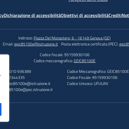
cy
Dichiarazione di accessibilità
Obiettivi di accessibilità
Crediti
Not
Indirizzo:
Piazza Del Monastero, 6 - 16149 Genova (GE)
Email:
geic85100e@istruzione.it
Posta elettronica certificata (PEC):
geic8
Codice fiscale: 95159930106
Codice meccanografico:
GEIC85100E
efono: 010 936389
Codice Meccanografico: GEIC85100E
,
: 010 2344335
Codice Fiscale: 95159930106
ail: geic85100e@istruzione.it
Codice Univoco: UFUUAV
: geic85100e@pec.istruzione.it