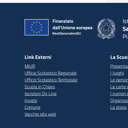
Is
S
P
— 
Link Esterni
La Scuo
MIUR
Presenta
Ufficio Scolastico Regionale
I luoghi
Ufficio Scolastico Territoriale
Le perso
Scuola in Chiaro
Le carte 
Iscrizioni On Line
I numeri 
Invalsi
Organizz
Comune
La storia
Vecchio sito web