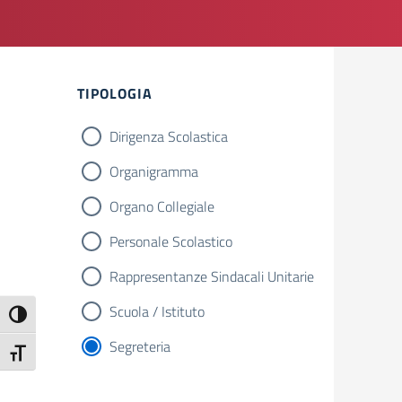
TIPOLOGIA
Dirigenza Scolastica
Organigramma
Organo Collegiale
Personale Scolastico
Rappresentanze Sindacali Unitarie
Scuola / Istituto
Attiva/disattiva alto contrasto
Segreteria
Attiva/disattiva dimensione testo