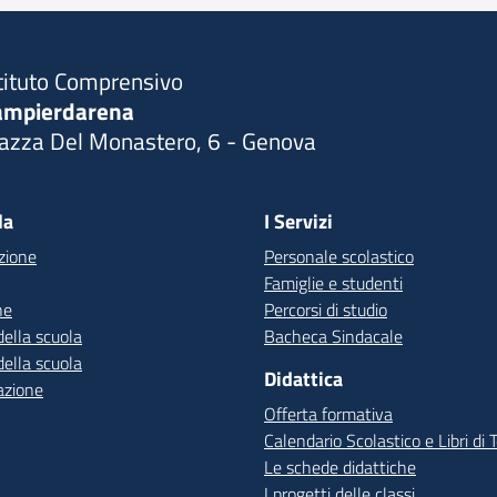
tituto Comprensivo
ampierdarena
iazza Del Monastero, 6 - Genova
Visita la pagina iniziale della scuola
la
I Servizi
zione
Personale scolastico
Famiglie e studenti
ne
Percorsi di studio
della scuola
Bacheca Sindacale
della scuola
Didattica
azione
Offerta formativa
Calendario Scolastico e Libri di 
Le schede didattiche
I progetti delle classi