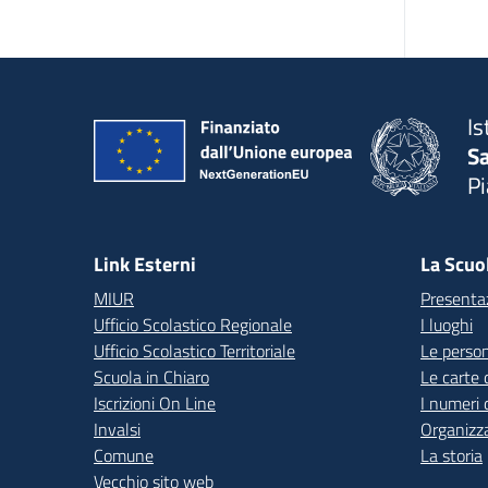
Is
S
P
— 
Link Esterni
La Scuo
MIUR
Presenta
Ufficio Scolastico Regionale
I luoghi
Ufficio Scolastico Territoriale
Le perso
Scuola in Chiaro
Le carte 
Iscrizioni On Line
I numeri 
Invalsi
Organizz
Comune
La storia
Vecchio sito web