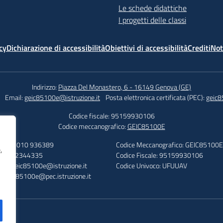
Le schede didattiche
I progetti delle classi
cy
Dichiarazione di accessibilità
Obiettivi di accessibilità
Crediti
Not
Indirizzo:
Piazza Del Monastero, 6 - 16149 Genova (GE)
Email:
geic85100e@istruzione.it
Posta elettronica certificata (PEC):
geic8
Codice fiscale: 95159930106
Codice meccanografico:
GEIC85100E
efono: 010 936389
Codice Meccanografico: GEIC85100E
,
: 010 2344335
Codice Fiscale: 95159930106
ail: geic85100e@istruzione.it
Codice Univoco: UFUUAV
: geic85100e@pec.istruzione.it