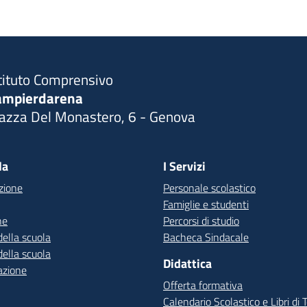
tituto Comprensivo
ampierdarena
iazza Del Monastero, 6 - Genova
Visita la pagina iniziale della scuola
la
I Servizi
zione
Personale scolastico
Famiglie e studenti
ne
Percorsi di studio
della scuola
Bacheca Sindacale
della scuola
Didattica
azione
Offerta formativa
Calendario Scolastico e Libri di 