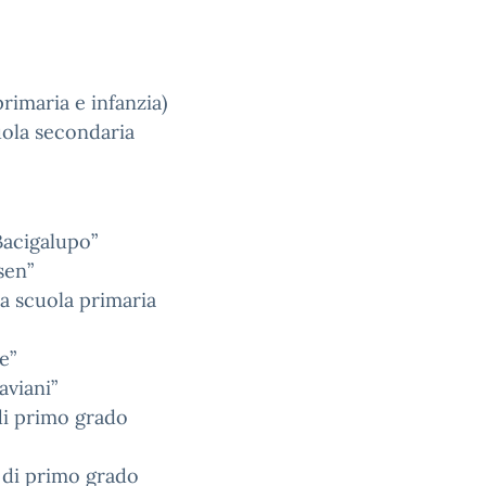
rimaria e infanzia)
uola secondaria
“Bacigalupo”
sen”
la scuola primaria
e”
aviani”
 di primo grado
 di primo grado