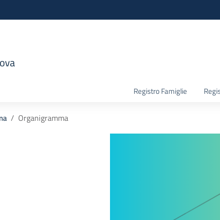
nova
la scuola
Registro Famiglie
Regis
ma
Organigramma