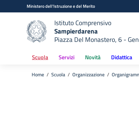
Vai ai contenuti
Vai al menu di navigazione
Vai al footer
Ministero dell'Istruzione e del Merito
Istituto Comprensivo
Sampierdarena
Piazza Del Monastero, 6 - Ge
 della scuola
— Visita la pagina iniziale del
Scuola
Servizi
Novità
Didattica
Home
Scuola
Organizzazione
Organigram