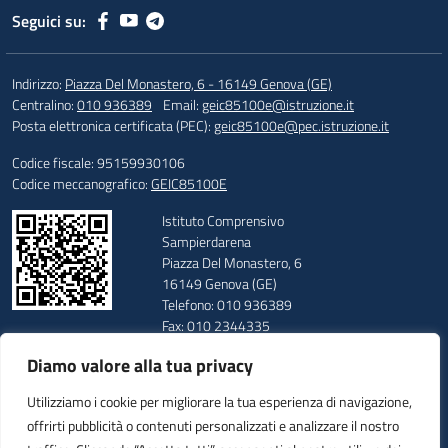
Seguici su:
Indirizzo:
Piazza Del Monastero, 6 - 16149 Genova (GE)
Centralino:
010 936389
Email:
geic85100e@istruzione.it
Posta elettronica certificata (PEC):
geic85100e@pec.istruzione.it
Codice fiscale: 95159930106
Codice meccanografico:
GEIC85100E
Istituto Comprensivo
Sampierdarena
Piazza Del Monastero, 6
16149 Genova (GE)
Telefono: 010 936389
Fax: 010 2344335
E-mail: geic85100e@istruzione.it
Diamo valore alla tua privacy
PEC: geic85100e@pec.istruzione.it
Codice Meccanografico: GEIC85100E
Utilizziamo i cookie per migliorare la tua esperienza di navigazione,
Codice Fiscale: 95159930106
offrirti pubblicità o contenuti personalizzati e analizzare il nostro
Codice Univoco: UFUUAV