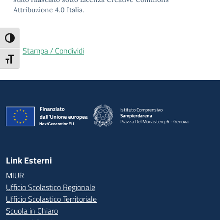
Attribuzione 4.0 Italia.
Attiva/disattiva alto contrasto
Stampa / Condividi
Attiva/disattiva dimensione testo
Istituto Comprensivo
Sampierdarena
Piazza Del Monastero, 6 - Genova
— Visita la pagina iniziale della scuola
Link Esterni
MIUR
Ufficio Scolastico Regionale
Ufficio Scolastico Territoriale
Scuola in Chiaro