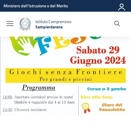
Vai ai contenuti
Vai al menu di navigazione
Vai al footer
Ministero dell'Istruzione e del Merito
Istituto Comprensivo
Sampierdarena
— Visita la pagina iniziale della scuola