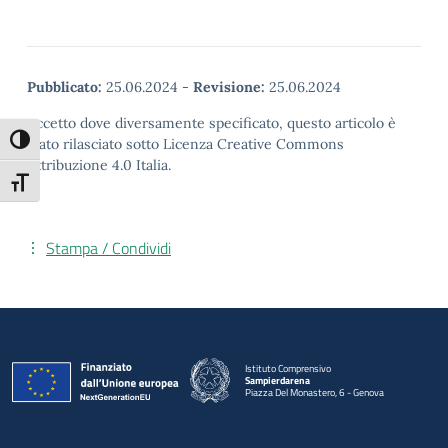
Pubblicato:
25.06.2024
-
Revisione:
25.06.2024
Eccetto dove diversamente specificato, questo articolo è
Attiva/disattiva alto contrasto
stato rilasciato sotto Licenza Creative Commons
Attribuzione 4.0 Italia.
Attiva/disattiva dimensione testo
Stampa / Condividi
Istituto Comprensivo
Sampierdarena
Piazza Del Monastero, 6 - Genova
— Visita la pagina iniziale della scuola