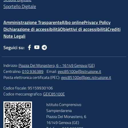
Sportello Digitale
Amministrazione Trasparente
Albo online
Privacy Policy
Dichiarazione di accessibilità
Obiettivi di accessibilità
Crediti
Note Legali
Seguici su:
Indirizzo:
Piazza Del Monastero, 6 - 16149 Genova (GE)
Centralino:
010 936389
Email:
geic85100e@istruzione.it
Posta elettronica certificata (PEC):
geic85100e@pec.istruzione.it
Codice fiscale: 95159930106
Codice meccanografico:
GEIC85100E
Istituto Comprensivo
Sampierdarena
Piazza Del Monastero, 6
16149 Genova (GE)