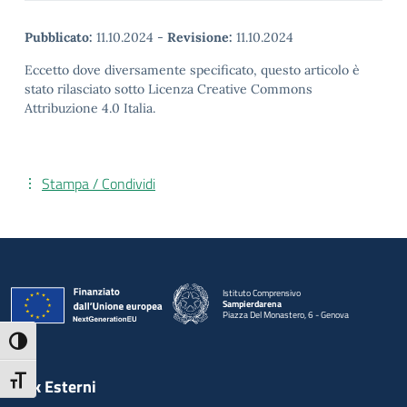
Pubblicato:
11.10.2024
-
Revisione:
11.10.2024
Eccetto dove diversamente specificato, questo articolo è
stato rilasciato sotto Licenza Creative Commons
Attribuzione 4.0 Italia.
Stampa / Condividi
Istituto Comprensivo
Sampierdarena
Piazza Del Monastero, 6 - Genova
— Visita la pagina iniziale della scuola
Attiva/disattiva alto contrasto
Attiva/disattiva dimensione testo
Link Esterni