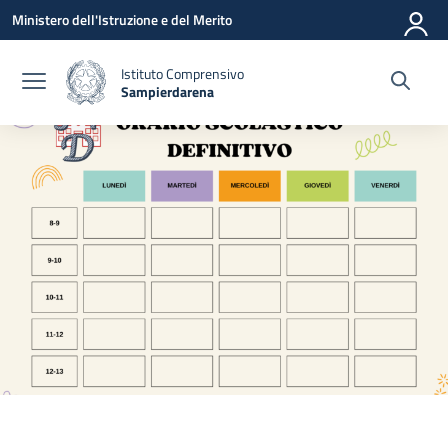
Vai ai contenuti
Vai al menu di navigazione
Vai al footer
Ministero dell'Istruzione e del Merito
Istituto Comprensivo
Sampierdarena
— Visita la pagina iniziale della scuola