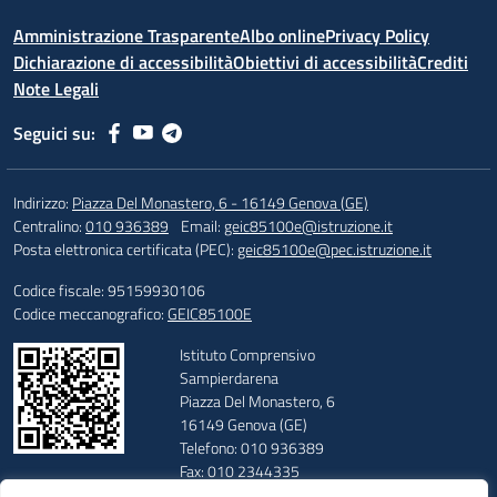
Amministrazione Trasparente
Albo online
Privacy Policy
Dichiarazione di accessibilità
Obiettivi di accessibilità
Crediti
Note Legali
Seguici su:
Indirizzo:
Piazza Del Monastero, 6 - 16149 Genova (GE)
Centralino:
010 936389
Email:
geic85100e@istruzione.it
Posta elettronica certificata (PEC):
geic85100e@pec.istruzione.it
Codice fiscale: 95159930106
Codice meccanografico:
GEIC85100E
Istituto Comprensivo
Sampierdarena
Piazza Del Monastero, 6
16149 Genova (GE)
Telefono: 010 936389
Fax: 010 2344335
E-mail: geic85100e@istruzione.it