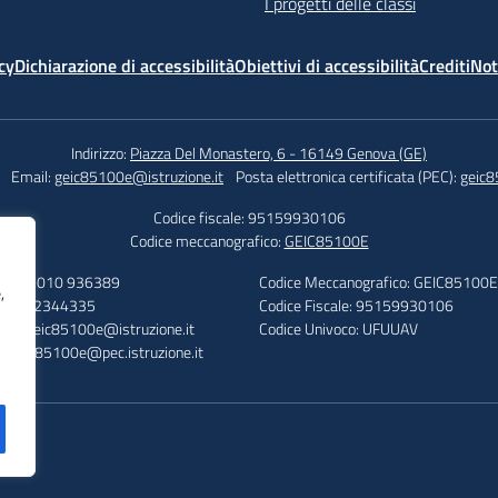
I progetti delle classi
cy
Dichiarazione di accessibilità
Obiettivi di accessibilità
Crediti
Not
Indirizzo:
Piazza Del Monastero, 6 - 16149 Genova (GE)
Email:
geic85100e@istruzione.it
Posta elettronica certificata (PEC):
geic8
Codice fiscale: 95159930106
Codice meccanografico:
GEIC85100E
efono: 010 936389
Codice Meccanografico: GEIC85100E
,
: 010 2344335
Codice Fiscale: 95159930106
ail: geic85100e@istruzione.it
Codice Univoco: UFUUAV
: geic85100e@pec.istruzione.it