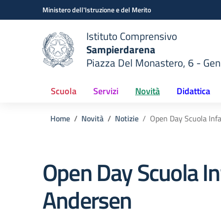
Vai ai contenuti
Vai al menu di navigazione
Vai al footer
Ministero dell'Istruzione e del Merito
Istituto Comprensivo
Sampierdarena
Piazza Del Monastero, 6 - Ge
 della scuola
— Visita la pagina iniziale del
Scuola
Servizi
Novità
Didattica
Home
Novità
Notizie
Open Day Scuola Inf
Open Day Scuola In
Andersen