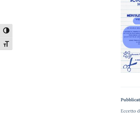
Attiva/disattiva alto contrasto
Attiva/disattiva dimensione testo
Pubblicat
Eccetto d