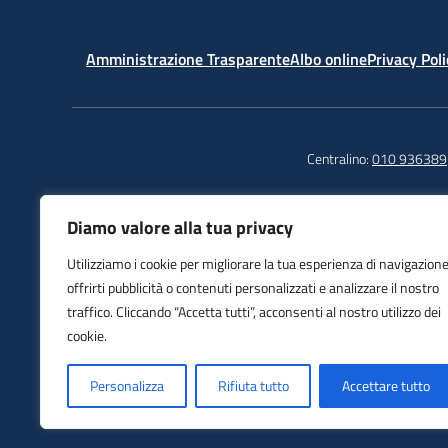
Amministrazione Trasparente
Albo online
Privacy Poli
Centralino:
010 936389
Diamo valore alla tua privacy
Istituto Comprensivo
Tel
Utilizziamo i cookie per migliorare la tua esperienza di navigazione
Sampierdarena
Fax
offrirti pubblicità o contenuti personalizzati e analizzare il nostro
Piazza Del Monastero, 6
E-m
traffico. Cliccando “Accetta tutti”, acconsenti al nostro utilizzo dei
16149 Genova (GE)
PEC
cookie.
Personalizza
Rifiuta tutto
Accettare tutto