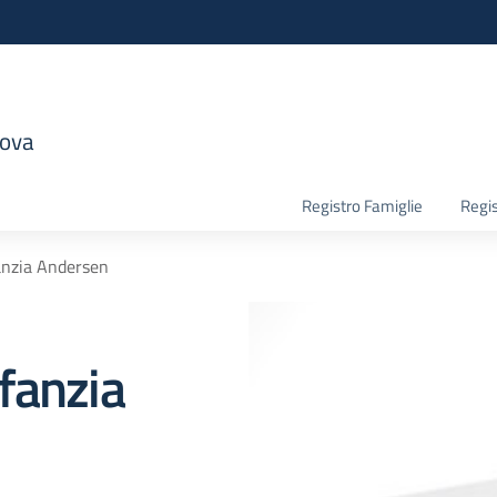
nova
la scuola
Registro Famiglie
Regis
anzia Andersen
fanzia