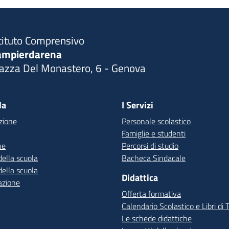
tituto Comprensivo
ampierdarena
iazza Del Monastero, 6 - Genova
Visita la pagina iniziale della scuola
la
I Servizi
zione
Personale scolastico
Famiglie e studenti
ne
Percorsi di studio
della scuola
Bacheca Sindacale
della scuola
Didattica
azione
Offerta formativa
Calendario Scolastico e Libri di 
Le schede didattiche