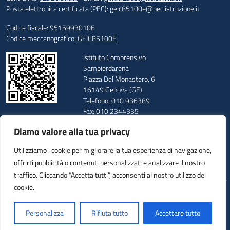
Posta elettronica certificata (PEC):
geic85100e@pec.istruzione.it
Codice fiscale: 95159930106
Codice meccanografico:
GEIC85100E
Istituto Comprensivo
Sampierdarena
Piazza Del Monastero, 6
16149 Genova (GE)
Telefono: 010 936389
Fax: 010 2344335
E-mail: geic85100e@istruzione.it
Diamo valore alla tua privacy
PEC: geic85100e@pec.istruzione.it
Codice Meccanografico: GEIC85100E
Utilizziamo i cookie per migliorare la tua esperienza di navigazione,
Codice Fiscale: 95159930106
offrirti pubblicità o contenuti personalizzati e analizzare il nostro
Codice Univoco: UFUUAV
traffico. Cliccando “Accetta tutti”, acconsenti al nostro utilizzo dei
cookie.
Idea e progetto di Designers Italia
Personalizza
Rifiuta tutto
Accettare tutto