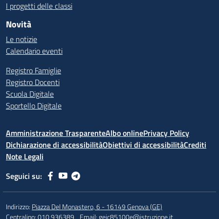
I progetti delle classi
Novità
Le notizie
Calendario eventi
Registro Famiglie
Registro Docenti
Scuola Digitale
Sportello Digitale
Amministrazione Trasparente
Albo online
Privacy Policy
Dichiarazione di accessibilità
Obiettivi di accessibilità
Crediti
Note Legali
Seguici su:
Indirizzo:
Piazza Del Monastero, 6 - 16149 Genova (GE)
Centralino:
010 936389
Email:
geic85100e@istruzione.it