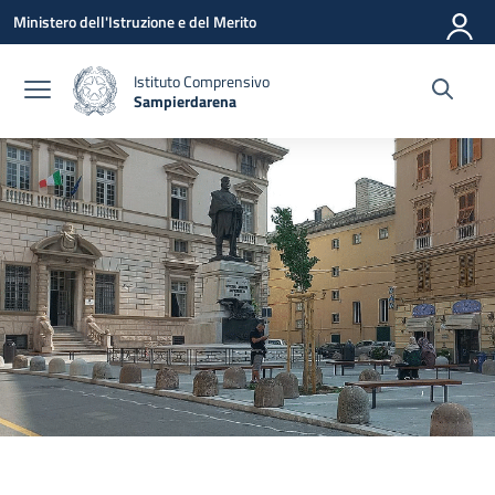
Vai ai contenuti
Vai al menu di navigazione
Vai al footer
Ministero dell'Istruzione e del Merito
Istituto Comprensivo
Sampierdarena
— Visita la pagina iniziale della scuola