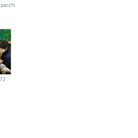
i pacchi
72