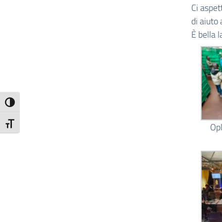
Ci aspet
di aiuto
È bella l
Attiva/disattiva alto contrasto
Attiva/disattiva dimensione testo
Op