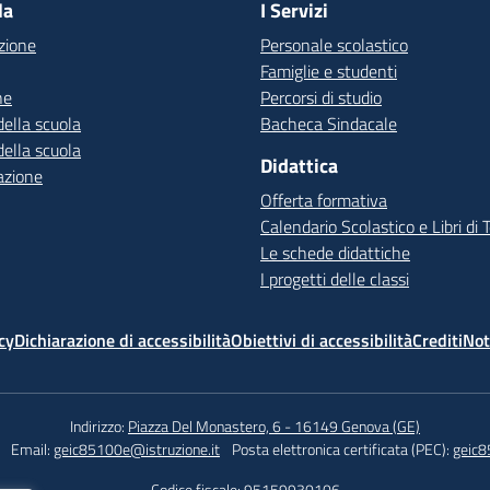
la
I Servizi
zione
Personale scolastico
Famiglie e studenti
ne
Percorsi di studio
della scuola
Bacheca Sindacale
della scuola
Didattica
azione
Offerta formativa
Calendario Scolastico e Libri di 
Le schede didattiche
I progetti delle classi
cy
Dichiarazione di accessibilità
Obiettivi di accessibilità
Crediti
Not
Indirizzo:
Piazza Del Monastero, 6 - 16149 Genova (GE)
Email:
geic85100e@istruzione.it
Posta elettronica certificata (PEC):
geic8
Codice fiscale: 95159930106