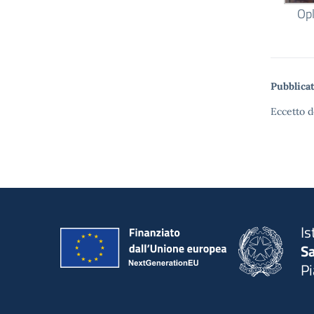
Op
Pubblicat
Eccetto d
Is
S
P
— 