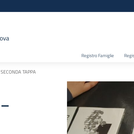
nova
la scuola
Registro Famiglie
Regis
– SECONDA TAPPA
 –