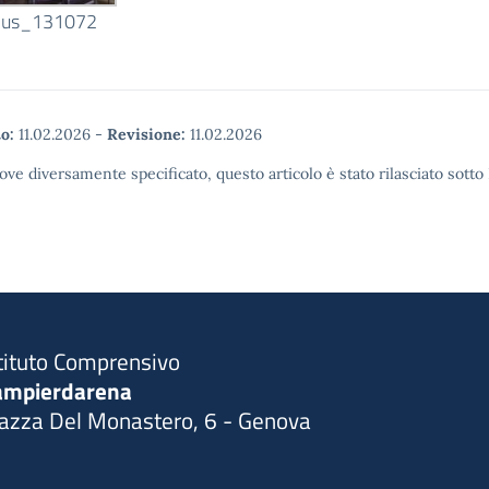
lus_131072
o:
11.02.2026
-
Revisione:
11.02.2026
ove diversamente specificato, questo articolo è stato rilasciato sott
tituto Comprensivo
ampierdarena
iazza Del Monastero, 6 - Genova
Visita la pagina iniziale della scuola