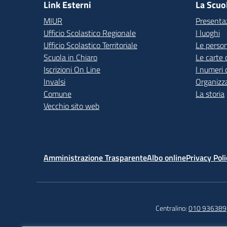
Link Esterni
La Scuo
MIUR
Presenta
Ufficio Scolastico Regionale
I luoghi
Ufficio Scolastico Territoriale
Le perso
Scuola in Chiaro
Le carte 
Iscrizioni On Line
I numeri 
Invalsi
Organizz
Comune
La storia
Vecchio sito web
Amministrazione Trasparente
Albo online
Privacy Poli
Centralino:
010 936389