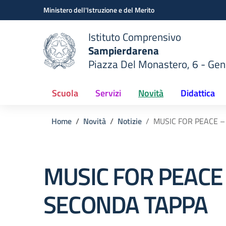
Vai ai contenuti
Vai al menu di navigazione
Vai al footer
Ministero dell'Istruzione e del Merito
Istituto Comprensivo
Sampierdarena
Piazza Del Monastero, 6 - Ge
 della scuola
— Visita la pagina iniziale del
Scuola
Servizi
Novità
Didattica
Home
Novità
Notizie
MUSIC FOR PEACE 
MUSIC FOR PEACE
SECONDA TAPPA