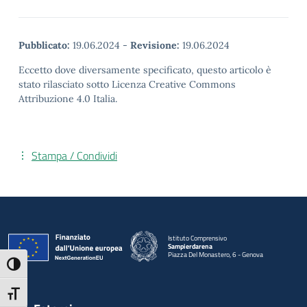
Pubblicato:
19.06.2024
-
Revisione:
19.06.2024
Eccetto dove diversamente specificato, questo articolo è
stato rilasciato sotto Licenza Creative Commons
Attribuzione 4.0 Italia.
Stampa / Condividi
Istituto Comprensivo
Sampierdarena
Piazza Del Monastero, 6 - Genova
— Visita la pagina iniziale della scuola
Attiva/disattiva alto contrasto
Attiva/disattiva dimensione testo