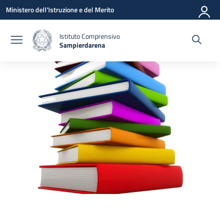
Vai ai contenuti
Vai al menu di navigazione
Vai al footer
Ministero dell'Istruzione e del Merito
Istituto Comprensivo
Sampierdarena
— Visita la pagina iniziale della scuola