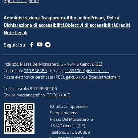
Sportello Digitale
Amministrazione Trasparente
Albo online
Privacy Policy
Dichiarazione di accessibilità
Obiettivi di accessibilità
Crediti
Note Legali
Seguici su:
Indirizzo:
Piazza Del Monastero, 6 - 16149 Genova (GE)
Centralino:
010 936389
Email:
geic85100e@istruzione.it
Posta elettronica certificata (PEC):
geic85100e@pec.istruzione.it
Codice fiscale: 95159930106
Codice meccanografico:
GEIC85100E
Istituto Comprensivo
Sampierdarena
Piazza Del Monastero, 6
16149 Genova (GE)
Telefono: 010 936389