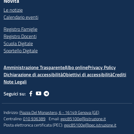
Novità
Le notizie
Calendario eventi
Registro Famiglie
Registro Docenti
Scuola Digitale
Sportello Digitale
Amministrazione Trasparente
Albo online
Privacy Policy
Dichiarazione di accessibilità
Obiettivi di accessibilità
Crediti
Note Legali
Seguici su:
Indirizzo:
Piazza Del Monastero, 6 - 16149 Genova (GE)
Centralino:
010 936389
Email:
geic85100e@istruzione.it
Posta elettronica certificata (PEC):
geic85100e@pec.istruzione.it