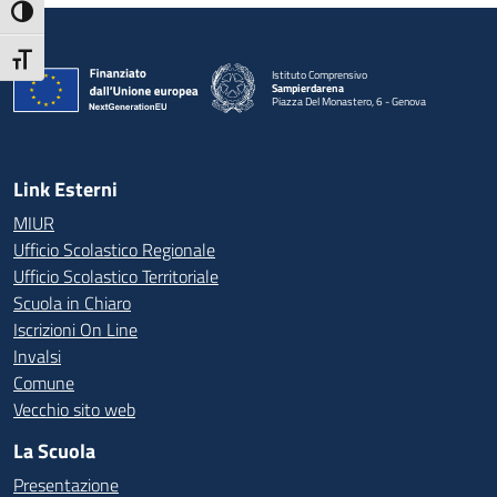
Attiva/disattiva alto contrasto
Attiva/disattiva dimensione testo
Istituto Comprensivo
Sampierdarena
Piazza Del Monastero, 6 - Genova
— Visita la pagina iniziale della scuola
Link Esterni
MIUR
Ufficio Scolastico Regionale
Ufficio Scolastico Territoriale
Scuola in Chiaro
Iscrizioni On Line
Invalsi
Comune
Vecchio sito web
La Scuola
Presentazione