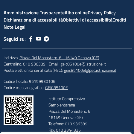
Amministrazione Trasparente
Albo online
Privacy Policy
Dichiarazione di accessibilità
Obiettivi di accessibilità
Crediti
Note Legali
Seguici su:
Indirizzo:
Piazza Del Monastero, 6 - 16149 Genova (GE)
Centralino:
010 936389
Email:
geic85100e@istruzione.it
Posta elettronica certificata (PEC):
geic85100e@pec.istruzione.it
Codice fiscale: 95159930106
Codice meccanografico:
GEIC85100E
Istituto Comprensivo
Sampierdarena
Piazza Del Monastero, 6
16149 Genova (GE)
Telefono: 010 936389
Fax: 010 2344335