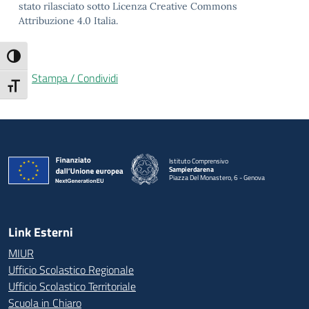
stato rilasciato sotto Licenza Creative Commons
Attribuzione 4.0 Italia.
Attiva/disattiva alto contrasto
Stampa / Condividi
Attiva/disattiva dimensione testo
Istituto Comprensivo
Sampierdarena
Piazza Del Monastero, 6 - Genova
— Visita la pagina iniziale della scuola
Link Esterni
MIUR
Ufficio Scolastico Regionale
Ufficio Scolastico Territoriale
Scuola in Chiaro