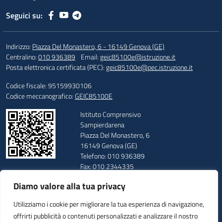
Seguici su:
Indirizzo:
Piazza Del Monastero, 6 - 16149 Genova (GE)
Centralino:
010 936389
Email:
geic85100e@istruzione.it
Posta elettronica certificata (PEC):
geic85100e@pec.istruzione.it
Codice fiscale: 95159930106
Codice meccanografico:
GEIC85100E
Istituto Comprensivo
Sampierdarena
Piazza Del Monastero, 6
16149 Genova (GE)
Telefono: 010 936389
Fax: 010 2344335
E-mail: geic85100e@istruzione.it
Diamo valore alla tua privacy
PEC: geic85100e@pec.istruzione.it
Codice Meccanografico: GEIC85100E
Utilizziamo i cookie per migliorare la tua esperienza di navigazione,
Codice Fiscale: 95159930106
offrirti pubblicità o contenuti personalizzati e analizzare il nostro
Codice Univoco: UFUUAV