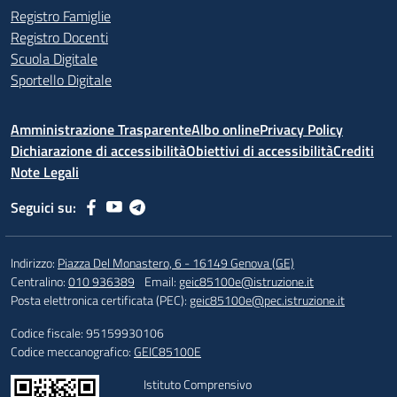
Registro Famiglie
Registro Docenti
Scuola Digitale
Sportello Digitale
Amministrazione Trasparente
Albo online
Privacy Policy
Dichiarazione di accessibilità
Obiettivi di accessibilità
Crediti
Note Legali
Seguici su:
Indirizzo:
Piazza Del Monastero, 6 - 16149 Genova (GE)
Centralino:
010 936389
Email:
geic85100e@istruzione.it
Posta elettronica certificata (PEC):
geic85100e@pec.istruzione.it
Codice fiscale: 95159930106
Codice meccanografico:
GEIC85100E
Istituto Comprensivo