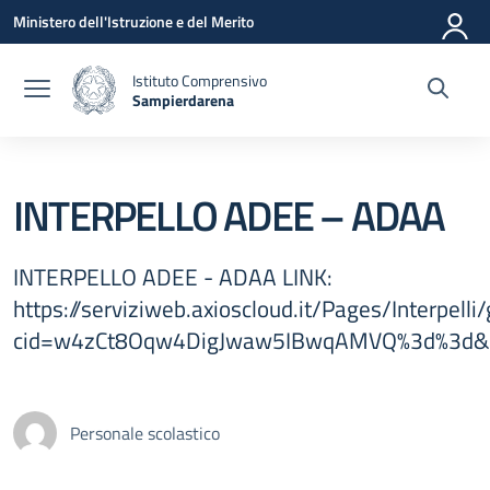
Vai ai contenuti
Vai al menu di navigazione
Vai al footer
Ministero dell'Istruzione e del Merito
Istituto Comprensivo
Sampierdarena
— Visita la pagina iniziale della scuola
INTERPELLO ADEE – ADAA
INTERPELLO ADEE - ADAA LINK:
https://serviziweb.axioscloud.it/Pages/Interpelli/
cid=w4zCt8Oqw4DigJwaw5IBwqAMVQ%3d%3d&b
Personale scolastico