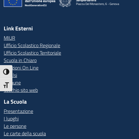
Sampierdarena
Piazza Del Monastero, 6 - Genova
— Visita la pagina iniziale della scuola
Link Esterni
MIUR
Ufficio Scolastico Regionale
Ufficio Scolastico Territoriale
Scuola in Chiaro
Iscrizioni On Line
Attiva/disattiva alto contrasto
Invalsi
Comune
Attiva/disattiva dimensione testo
Vecchio sito web
La Scuola
Presentazione
I luoghi
Le persone
Le carte della scuola