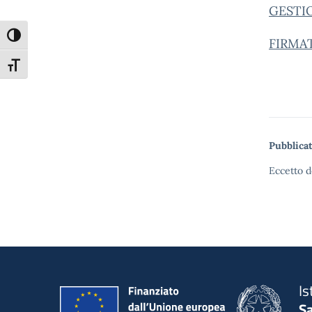
GESTI
Attiva/disattiva alto contrasto
FIRMA
Attiva/disattiva dimensione testo
Pubblicat
Eccetto d
Is
S