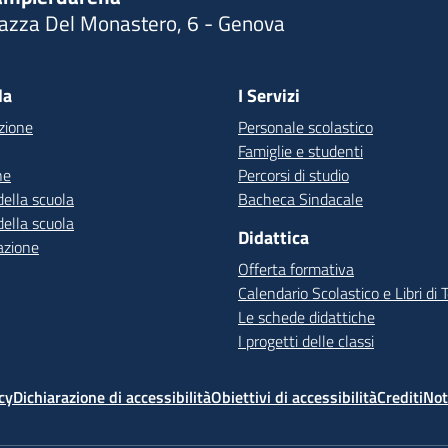
iazza Del Monastero, 6 - Genova
Visita la pagina iniziale della scuola
la
I Servizi
zione
Personale scolastico
Famiglie e studenti
ne
Percorsi di studio
della scuola
Bacheca Sindacale
della scuola
Didattica
azione
Offerta formativa
Calendario Scolastico e Libri di 
Le schede didattiche
I progetti delle classi
cy
Dichiarazione di accessibilità
Obiettivi di accessibilità
Crediti
Not