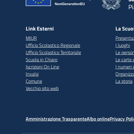
P
— 
Link Esterni
La Scuo
MIUR
Presenta
Ufficio Scolastico Regionale
I luoghi
Ufficio Scolastico Territoriale
Le perso
Scuola in Chiaro
Le carte 
Iscrizioni On Line
I numeri 
Invalsi
Organizz
Comune
La storia
Vecchio sito web
Amministrazione Trasparente
Albo online
Privacy Poli