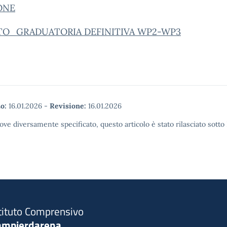
ONE
TO_GRADUATORIA DEFINITIVA WP2-WP3
o:
16.01.2026
-
Revisione:
16.01.2026
ove diversamente specificato, questo articolo è stato rilasciato sott
tituto Comprensivo
ampierdarena