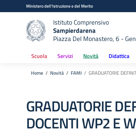
Vai ai contenuti
Vai al menu di navigazione
Vai al footer
Ministero dell'Istruzione e del Merito
Istituto Comprensivo
Sampierdarena
Piazza Del Monastero, 6 - Ge
 della scuola
— Visita la pagina iniziale del
Scuola
Servizi
Novità
Didattica
Home
Novità
FAMI
GRADUATORIE DEFINI
GRADUATORIE DEF
DOCENTI WP2 E 