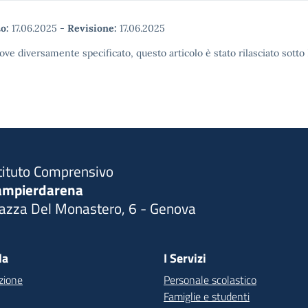
o:
17.06.2025
-
Revisione:
17.06.2025
ove diversamente specificato, questo articolo è stato rilasciato sott
tituto Comprensivo
ampierdarena
iazza Del Monastero, 6 - Genova
Visita la pagina iniziale della scuola
la
I Servizi
zione
Personale scolastico
Famiglie e studenti