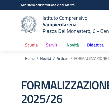
Vai ai contenuti
Vai al menu di navigazione
Vai al footer
Ministero dell'Istruzione e del Merito
Istituto Comprensivo
Sampierdarena
Piazza Del Monastero, 6 - Ge
 della scuola
— Visita la pagina iniziale del
Scuola
Servizi
Novità
Didattica
Home
Novità
Articoli
FORMALIZZAZIONE I
FORMALIZZAZIONE
2025/26