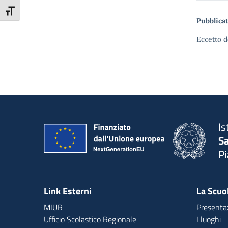
Attiva/disattiva dimensione testo
Pubblicat
Eccetto d
Is
S
P
— 
Link Esterni
La Scuo
MIUR
Presenta
Ufficio Scolastico Regionale
I luoghi