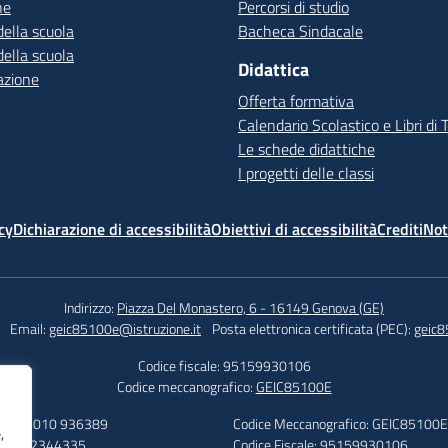
ne
Percorsi di studio
della scuola
Bacheca Sindacale
della scuola
Didattica
azione
Offerta formativa
Calendario Scolastico e Libri di 
Le schede didattiche
I progetti delle classi
cy
Dichiarazione di accessibilità
Obiettivi di accessibilità
Crediti
Not
Indirizzo:
Piazza Del Monastero, 6 - 16149 Genova (GE)
Email:
geic85100e@istruzione.it
Posta elettronica certificata (PEC):
geic8
Codice fiscale: 95159930106
Codice meccanografico:
GEIC85100E
efono: 010 936389
Codice Meccanografico: GEIC85100E
,
: 010 2344335
Codice Fiscale: 95159930106