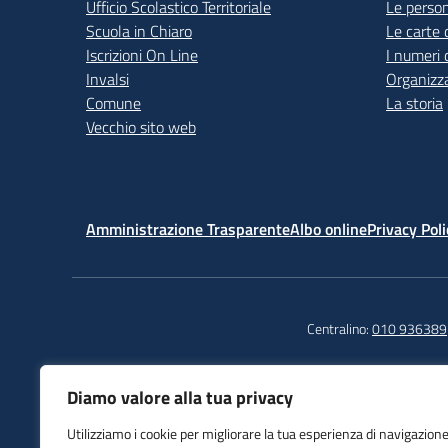
Ufficio Scolastico Territoriale
Le perso
Scuola in Chiaro
Le carte 
Iscrizioni On Line
I numeri 
Invalsi
Organizz
Comune
La storia
Vecchio sito web
Amministrazione Trasparente
Albo online
Privacy Poli
Centralino:
010 936389
Diamo valore alla tua privacy
Istituto Comprensivo
Tel
Utilizziamo i cookie per migliorare la tua esperienza di navigazione
Sampierdarena
Fax