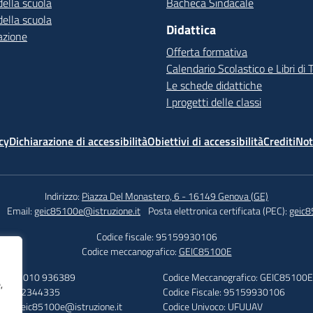
della scuola
Bacheca Sindacale
della scuola
Didattica
azione
Offerta formativa
Calendario Scolastico e Libri di 
Le schede didattiche
I progetti delle classi
cy
Dichiarazione di accessibilità
Obiettivi di accessibilità
Crediti
Not
Indirizzo:
Piazza Del Monastero, 6 - 16149 Genova (GE)
Email:
geic85100e@istruzione.it
Posta elettronica certificata (PEC):
geic8
Codice fiscale: 95159930106
Codice meccanografico:
GEIC85100E
efono: 010 936389
Codice Meccanografico: GEIC85100E
,
: 010 2344335
Codice Fiscale: 95159930106
ail: geic85100e@istruzione.it
Codice Univoco: UFUUAV