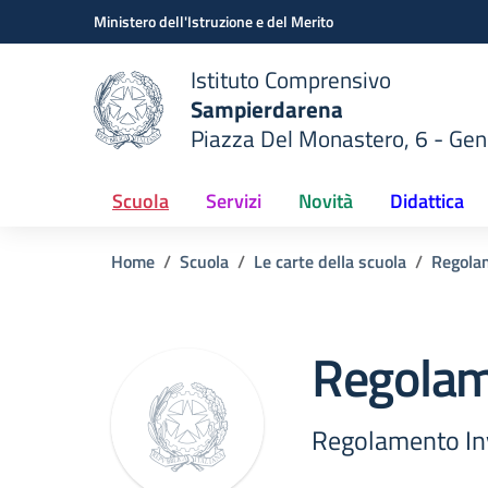
Vai ai contenuti
Vai al menu di navigazione
Vai al footer
Ministero dell'Istruzione e del Merito
Istituto Comprensivo
Sampierdarena
Piazza Del Monastero, 6 - Ge
 della scuola
— Visita la pagina iniziale del
Scuola
Servizi
Novità
Didattica
Home
Scuola
Le carte della scuola
Regola
Regolam
Regolamento In