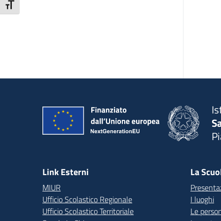
Attiva/disattiva dimensione testo
Is
S
P
— 
Link Esterni
La Scuo
MIUR
Presenta
Ufficio Scolastico Regionale
I luoghi
Ufficio Scolastico Territoriale
Le perso