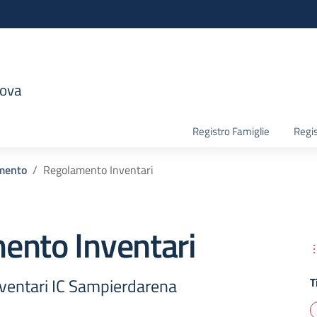
nova
la scuola
Registro Famiglie
Regis
mento
Regolamento Inventari
ento Inventari
ventari IC Sampierdarena
T