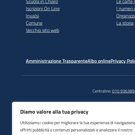
Scuola in Chiaro
Le carte 
Iscrizioni On Line
I numeri 
Invalsi
Organizz
Comune
La storia
Vecchio sito web
Amministrazione Trasparente
Albo online
Privacy Poli
Centralino:
010 936389
Diamo valore alla tua privacy
Istituto Comprensivo
Tel
Utilizziamo i cookie per migliorare la tua esperienza di navigazione
Sampierdarena
Fax
offrirti pubblicità o contenuti personalizzati e analizzare il nostro
Piazza Del Monastero, 6
E-m