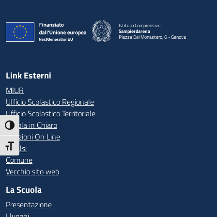
Istituto Comprensivo
Sampierdarena
Piazza Del Monastero, 6 - Genova
— Visita la pagina iniziale della scuola
Link Esterni
MIUR
Ufficio Scolastico Regionale
Ufficio Scolastico Territoriale
Scuola in Chiaro
Attiva/disattiva alto contrasto
Iscrizioni On Line
Attiva/disattiva dimensione testo
Invalsi
Comune
Vecchio sito web
La Scuola
Presentazione
I luoghi