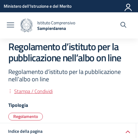
Vai ai contenuti
Vai al menu di navigazione
Vai al footer
Ministero dell'Istruzione e del Merito
Istituto Comprensivo
Sampierdarena
— Visita la pagina iniziale della scuola
Regolamento d’istituto per la
pubblicazione nell’albo on line
Regolamento d’istituto per la pubblicazione
nell’albo on line
Stampa / Condividi
Tipologia
Regolamento
Indice della pagina