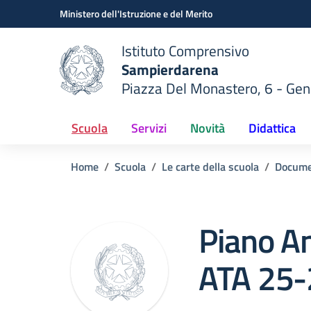
Vai ai contenuti
Vai al menu di navigazione
Vai al footer
Ministero dell'Istruzione e del Merito
Istituto Comprensivo
Sampierdarena
Piazza Del Monastero, 6 - Ge
 della scuola
— Visita la pagina iniziale del
Scuola
Servizi
Novità
Didattica
Home
Scuola
Le carte della scuola
Docume
Piano An
ATA 25-