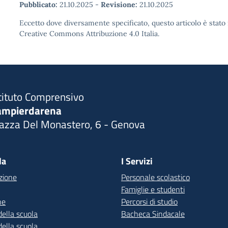
Pubblicato:
21.10.2025
-
Revisione:
21.10.2025
Eccetto dove diversamente specificato, questo articolo è stato 
Creative Commons Attribuzione 4.0 Italia.
tituto Comprensivo
ampierdarena
iazza Del Monastero, 6 - Genova
Visita la pagina iniziale della scuola
la
I Servizi
zione
Personale scolastico
Famiglie e studenti
ne
Percorsi di studio
della scuola
Bacheca Sindacale
della scuola