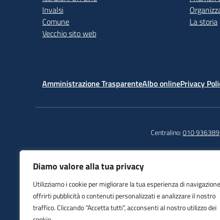
Invalsi
Organizz
Comune
La storia
Vecchio sito web
Amministrazione Trasparente
Albo online
Privacy Poli
Centralino:
010 936389
Diamo valore alla tua privacy
Istituto Comprensivo
Tel
Utilizziamo i cookie per migliorare la tua esperienza di navigazione
Sampierdarena
Fax
offrirti pubblicità o contenuti personalizzati e analizzare il nostro
Piazza Del Monastero, 6
E-m
traffico. Cliccando “Accetta tutti”, acconsenti al nostro utilizzo dei
16149 Genova (GE)
PEC
cookie.