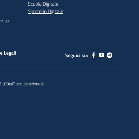
Scuola Digitale
Sportello Digitale
Testo
e Legali
Seguici su:
5100e@pec.istruzione.it