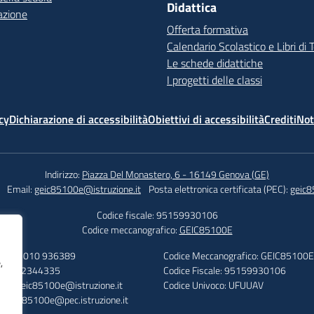
Didattica
azione
Offerta formativa
Calendario Scolastico e Libri di 
Le schede didattiche
I progetti delle classi
cy
Dichiarazione di accessibilità
Obiettivi di accessibilità
Crediti
Not
Indirizzo:
Piazza Del Monastero, 6 - 16149 Genova (GE)
Email:
geic85100e@istruzione.it
Posta elettronica certificata (PEC):
geic8
Codice fiscale: 95159930106
Codice meccanografico:
GEIC85100E
efono: 010 936389
Codice Meccanografico: GEIC85100E
,
: 010 2344335
Codice Fiscale: 95159930106
ail: geic85100e@istruzione.it
Codice Univoco: UFUUAV
: geic85100e@pec.istruzione.it