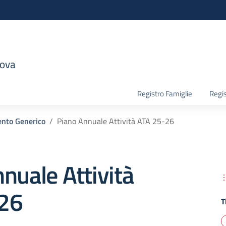
nova
la scuola
Registro Famiglie
Regis
nto Generico
Piano Annuale Attività ATA 25-26
nuale Attività
26
T