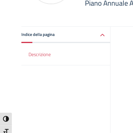
Piano Annuale A
Indice della pagina
Descrizione
Attiva/disattiva alto contrasto
Attiva/disattiva dimensione testo