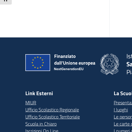
Is
S
P
— 
Link Esterni
La Scuo
MIUR
Presenta
Ufficio Scolastico Regionale
I luoghi
Ufficio Scolastico Territoriale
Le perso
Scuola in Chiaro
Le carte 
Iscrizioni On Line
I numeri 