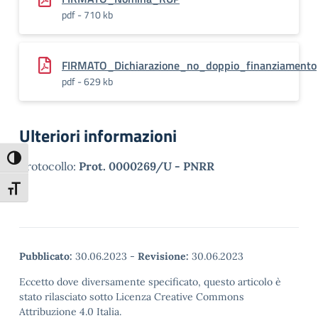
pdf - 710 kb
FIRMATO_Dichiarazione_no_doppio_finanziamento
pdf - 629 kb
Ulteriori informazioni
Attiva/disattiva alto contrasto
Protocollo:
Prot. 0000269/U - PNRR
Attiva/disattiva dimensione testo
Pubblicato:
30.06.2023
-
Revisione:
30.06.2023
Eccetto dove diversamente specificato, questo articolo è
stato rilasciato sotto Licenza Creative Commons
Attribuzione 4.0 Italia.