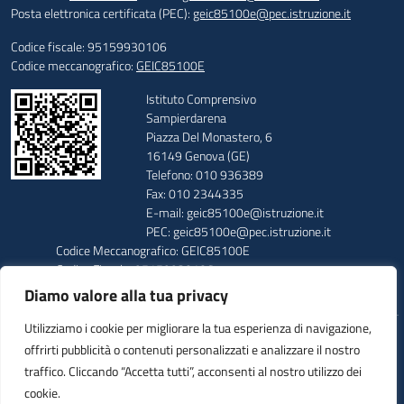
Posta elettronica certificata (PEC):
geic85100e@pec.istruzione.it
Codice fiscale: 95159930106
Codice meccanografico:
GEIC85100E
Istituto Comprensivo
Sampierdarena
Piazza Del Monastero, 6
16149 Genova (GE)
Telefono: 010 936389
Fax: 010 2344335
E-mail: geic85100e@istruzione.it
PEC: geic85100e@pec.istruzione.it
Codice Meccanografico: GEIC85100E
Codice Fiscale: 95159930106
Codice Univoco: UFUUAV
Diamo valore alla tua privacy
Utilizziamo i cookie per migliorare la tua esperienza di navigazione,
Idea e progetto di Designers Italia
offrirti pubblicità o contenuti personalizzati e analizzare il nostro
traffico. Cliccando “Accetta tutti”, acconsenti al nostro utilizzo dei
cookie.