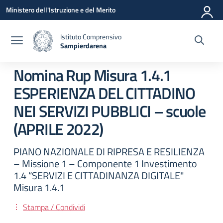
Vai ai contenuti
Vai al menu di navigazione
Vai al footer
Ministero dell'Istruzione e del Merito
Istituto Comprensivo
Sampierdarena
— Visita la pagina iniziale della scuola
Nomina Rup Misura 1.4.1
ESPERIENZA DEL CITTADINO
NEI SERVIZI PUBBLICI – scuole
(APRILE 2022)
PIANO NAZIONALE DI RIPRESA E RESILIENZA
– Missione 1 – Componente 1 Investimento
1.4 “SERVIZI E CITTADINANZA DIGITALE"
Misura 1.4.1
Stampa / Condividi