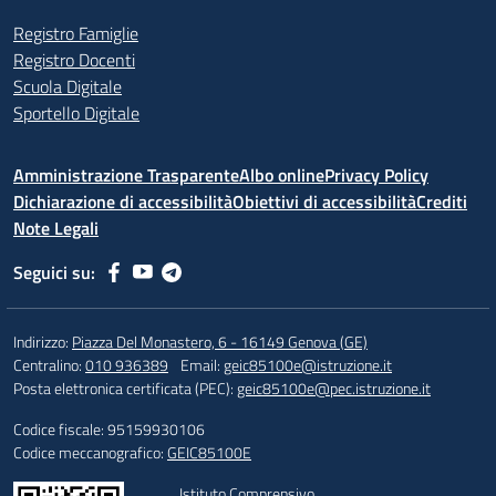
Registro Famiglie
Registro Docenti
Scuola Digitale
Sportello Digitale
Amministrazione Trasparente
Albo online
Privacy Policy
Dichiarazione di accessibilità
Obiettivi di accessibilità
Crediti
Note Legali
Seguici su:
Indirizzo:
Piazza Del Monastero, 6 - 16149 Genova (GE)
Centralino:
010 936389
Email:
geic85100e@istruzione.it
Posta elettronica certificata (PEC):
geic85100e@pec.istruzione.it
Codice fiscale: 95159930106
Codice meccanografico:
GEIC85100E
Istituto Comprensivo