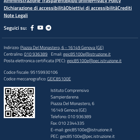
Amministrazione Trasparente
Albo online
Privacy Policy
Dichiarazione di accessibilità
Obiettivi di accessibilità
Crediti
Note Legali
Seguici su:
Indirizzo:
Piazza Del Monastero, 6 - 16149 Genova (GE)
Centralino:
010 936389
Email:
geic85100e@istruzione.it
Posta elettronica certificata (PEC):
geic85100e@pec.istruzione.it
Codice fiscale: 95159930106
Codice meccanografico:
GEIC85100E
Istituto Comprensivo
Sampierdarena
Piazza Del Monastero, 6
16149 Genova (GE)
Telefono: 010 936389
Fax: 010 2344335
E-mail: geic85100e@istruzione.it
PEC: geic85100e@pec.istruzione.it