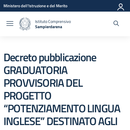
Vai ai contenuti
Vai al menu di navigazione
Vai al footer
Ministero dell'Istruzione e del Merito
Istituto Comprensivo
Sampierdarena
— Visita la pagina iniziale della scuola
Decreto pubblicazione
GRADUATORIA
PROVVISORIA DEL
PROGETTO
“POTENZIAMENTO LINGUA
INGLESE” DESTINATO AGLI