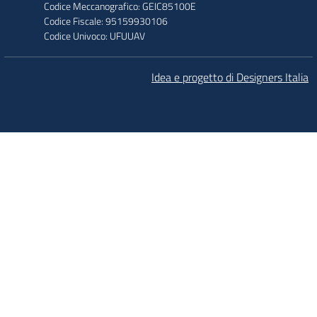
Codice Meccanografico: GEIC85100E
Codice Fiscale: 95159930106
Codice Univoco: UFUUAV
Idea e progetto di Designers Italia