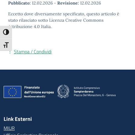
Pubblicato:
12.02.2026
-
Revisione:
12.02.2026
Eccetto dove diversamente specificato, questo articolo è
stato rilasciato sotto Licenza Creative Commons
Attribuzione 4.0 Italia.
Attiva/disattiva alto contrasto
Attiva/disattiva dimensione testo
Stampa / Condividi
Istituto Comprensivo
Sampierdarena
Piazza Del Monastero, 6 - Genova
— Visita la pagina iniziale della scuola
Link Esterni
MIUR