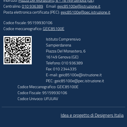
Indirizzo:
Piazza Del Monastero, 6 - 16149 Genova (GE)
Centralino:
010 936389
Email:
geic85100e@istruzione.it
Posta elettronica certificata (PEC):
geic85100e@pec.istruzione.it
Codice fiscale: 95159930106
Codice meccanografico:
GEIC85100E
Istituto Comprensivo
Sampierdarena
Piazza Del Monastero, 6
16149 Genova (GE)
Telefono: 010 936389
Fax: 010 2344335
E-mail: geic85100e@istruzione.it
PEC: geic85100e@pec.istruzione.it
Codice Meccanografico: GEIC85100E
Codice Fiscale: 95159930106
Codice Univoco: UFUUAV
Idea e progetto di Designers Italia