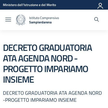
Vai ai contenuti
Vai al menu di navigazione
Vai al footer
Ministero dell'Istruzione e del Merito
Istituto Comprensivo
Sampierdarena
— Visita la pagina iniziale della scuola
DECRETO GRADUATORIA
ATA AGENDA NORD -
PROGETTO IMPARIAMO
INSIEME
DECRETO GRADUATORIA ATA AGENDA NORD
-PROGETTO IMPARIAMO INSIEME