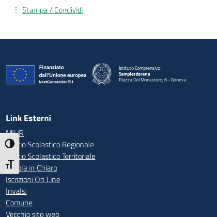
Stampa / Condividi
Istituto Comprensivo
Sampierdarena
Piazza Del Monastero, 6 - Genova
— Visita la pagina iniziale della scuola
Link Esterni
MIUR
Ufficio Scolastico Regionale
Attiva/disattiva alto contrasto
Ufficio Scolastico Territoriale
Attiva/disattiva dimensione testo
Scuola in Chiaro
Iscrizioni On Line
Invalsi
Comune
Vecchio sito web