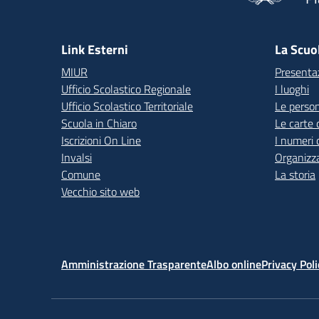
— 
Link Esterni
La Scuo
MIUR
Presenta
Ufficio Scolastico Regionale
I luoghi
Ufficio Scolastico Territoriale
Le perso
Scuola in Chiaro
Le carte 
Iscrizioni On Line
I numeri 
Invalsi
Organizz
Comune
La storia
Vecchio sito web
Amministrazione Trasparente
Albo online
Privacy Poli