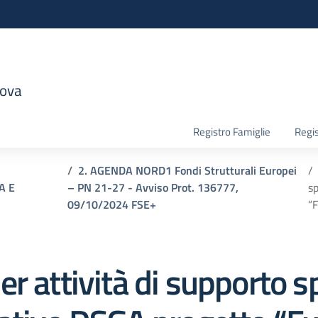
nova
la scuola
Registro Famiglie
Regis
2. AGENDA NORD1 Fondi Strutturali Europei
A E
– PN 21-27 - Avviso Prot. 136777,
sp
09/10/2024 FSE+
“F
 attività di supporto sp