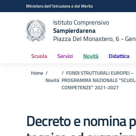
Vai ai contenuti
Vai al menu di navigazione
Vai al footer
Ministero dell'Istruzione e del Merito
Istituto Comprensivo
Sampierdarena
Piazza Del Monastero, 6 - Ge
 della scuola
— Visita la pagina iniziale del
Scuola
Servizi
Novità
Didattica
Home
FONDI STRUTTURALI EUROPEI –
Novità
PROGRAMMA NAZIONALE “SCUOL
COMPETENZE” 2021-2027
Decreto e nomina per