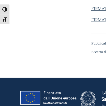
FIRMA
Attiva/disattiva alto contrasto
FIRMAT
Attiva/disattiva dimensione testo
Pubblicat
Eccetto d
Is
S
P