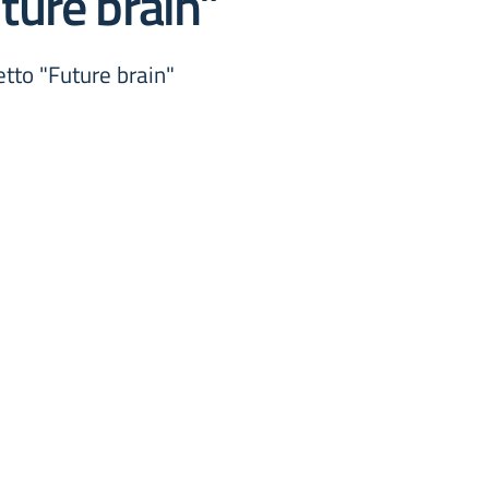
ture brain”
etto "Future brain"