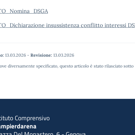
TO_Nomina_DSGA
O_Dichiarazione insussistenza conflitto interessi D
o:
13.03.2026
-
Revisione:
13.03.2026
ove diversamente specificato, questo articolo è stato rilasciato sott
tituto Comprensivo
ampierdarena
iazza Del Monastero, 6 - Genova