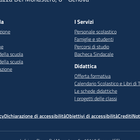
Visita la pagina iniziale della scuola
la
I Servizi
zione
Personale scolastico
Famiglie e studenti
ne
Percorsi di studio
della scuola
Bacheca Sindacale
della scuola
Didattica
azione
Offerta formativa
Calendario Scolastico e Libri di 
Le schede didattiche
I progetti delle classi
cy
Dichiarazione di accessibilità
Obiettivi di accessibilità
Crediti
Not