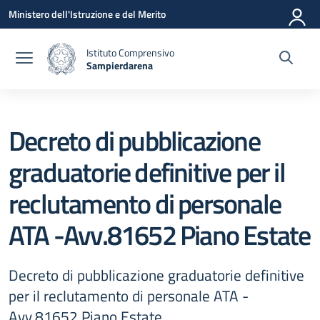
Vai ai contenuti
Vai al menu di navigazione
Vai al footer
Ministero dell'Istruzione e del Merito
Istituto Comprensivo
Sampierdarena
— Visita la pagina iniziale della scuola
Decreto di pubblicazione
graduatorie definitive per il
reclutamento di personale
ATA -Avv.81652 Piano Estate
Decreto di pubblicazione graduatorie definitive
per il reclutamento di personale ATA -
Avv.81652 Piano Estate