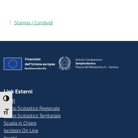
Stampa / Condividi
Istituto Comprensivo
Sampierdarena
Piazza Del Monastero, 6 - Genova
— Visita la pagina iniziale della scuola
Link Esterni
Attiva/disattiva alto contrasto
MIUR
Ufficio Scolastico Regionale
Attiva/disattiva dimensione testo
Ufficio Scolastico Territoriale
Scuola in Chiaro
Iscrizioni On Line
Invalsi