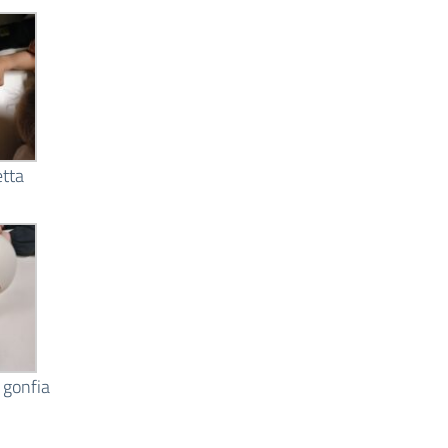
etta
i gonfia