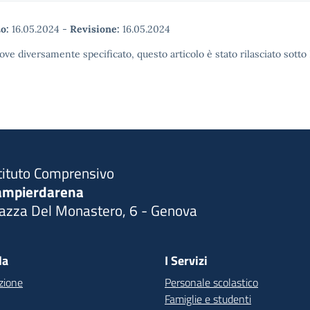
o:
16.05.2024
-
Revisione:
16.05.2024
ove diversamente specificato, questo articolo è stato rilasciato sott
tituto Comprensivo
ampierdarena
iazza Del Monastero, 6 - Genova
Visita la pagina iniziale della scuola
la
I Servizi
zione
Personale scolastico
Famiglie e studenti