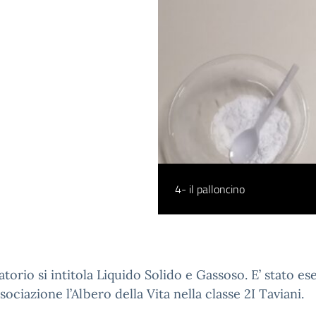
4- il palloncino
ratorio si intitola Liquido Solido e Gassoso. E’ stato es
ssociazione l’Albero della Vita nella classe 2I Taviani.