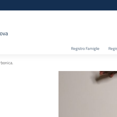
nova
la scuola
Registro Famiglie
Regis
rbonica.