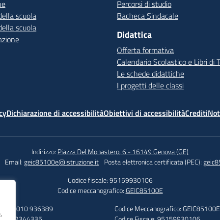
ne
Percorsi di studio
della scuola
Bacheca Sindacale
della scuola
Didattica
azione
Offerta formativa
Calendario Scolastico e Libri di 
Le schede didattiche
I progetti delle classi
cy
Dichiarazione di accessibilità
Obiettivi di accessibilità
Crediti
Not
Indirizzo:
Piazza Del Monastero, 6 - 16149 Genova (GE)
Email:
geic85100e@istruzione.it
Posta elettronica certificata (PEC):
geic8
Codice fiscale: 95159930106
Codice meccanografico:
GEIC85100E
efono: 010 936389
Codice Meccanografico: GEIC85100E
,
: 010 2344335
Codice Fiscale: 95159930106