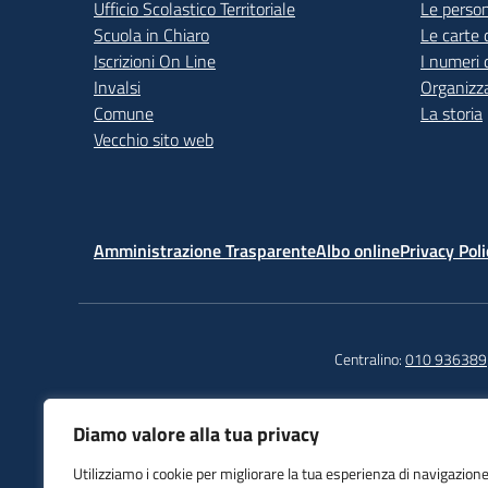
Ufficio Scolastico Territoriale
Le perso
Scuola in Chiaro
Le carte 
Iscrizioni On Line
I numeri 
Invalsi
Organizz
Comune
La storia
Vecchio sito web
Amministrazione Trasparente
Albo online
Privacy Poli
Centralino:
010 936389
Diamo valore alla tua privacy
Istituto Comprensivo
Tel
Utilizziamo i cookie per migliorare la tua esperienza di navigazione
Sampierdarena
Fax