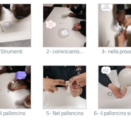
 Strumenti
2- cominciamo…
3- nella prov
il palloncino
5- Nel palloncino
6- il palloncino s