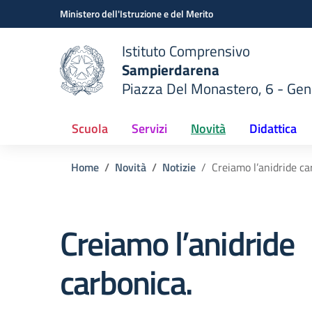
Vai ai contenuti
Vai al menu di navigazione
Vai al footer
Ministero dell'Istruzione e del Merito
Istituto Comprensivo
Sampierdarena
Piazza Del Monastero, 6 - Ge
 della scuola
— Visita la pagina iniziale del
Scuola
Servizi
Novità
Didattica
Home
Novità
Notizie
Creiamo l’anidride ca
Creiamo l’anidride
carbonica.