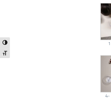
1
Attiva/disattiva alto contrasto
Attiva/disattiva dimensione testo
4- 