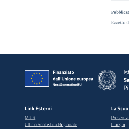
Pubblicat
Eccetto d
Is
S
P
— 
Link Esterni
La Scuo
MIUR
Presenta
Ufficio Scolastico Regionale
I luoghi