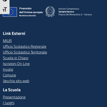
Attiva/disattiva alto contrasto
Istituto Comprensivo
Attiva/disattiva dimensione testo
Sampierdarena
Piazza Del Monastero, 6 - Genova
— Visita la pagina iniziale della scuola
Link Esterni
MIUR
Ufficio Scolastico Regionale
Ufficio Scolastico Territoriale
Scuola in Chiaro
Iscrizioni On Line
Invalsi
Comune
Vecchio sito web
La Scuola
Presentazione
I luoghi