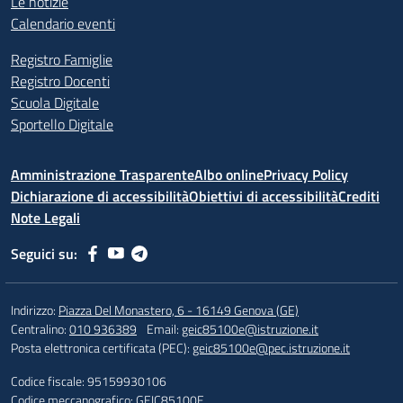
Le notizie
Calendario eventi
Registro Famiglie
Registro Docenti
Scuola Digitale
Sportello Digitale
Amministrazione Trasparente
Albo online
Privacy Policy
Dichiarazione di accessibilità
Obiettivi di accessibilità
Crediti
Note Legali
Seguici su:
Indirizzo:
Piazza Del Monastero, 6 - 16149 Genova (GE)
Centralino:
010 936389
Email:
geic85100e@istruzione.it
Posta elettronica certificata (PEC):
geic85100e@pec.istruzione.it
Codice fiscale: 95159930106
Codice meccanografico:
GEIC85100E