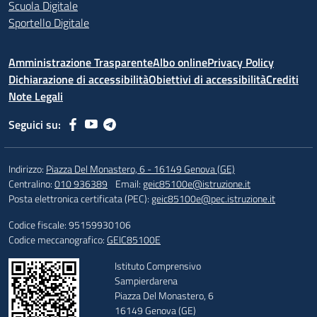
Scuola Digitale
Sportello Digitale
Amministrazione Trasparente
Albo online
Privacy Policy
Dichiarazione di accessibilità
Obiettivi di accessibilità
Crediti
Note Legali
Seguici su:
Indirizzo:
Piazza Del Monastero, 6 - 16149 Genova (GE)
Centralino:
010 936389
Email:
geic85100e@istruzione.it
Posta elettronica certificata (PEC):
geic85100e@pec.istruzione.it
Codice fiscale: 95159930106
Codice meccanografico:
GEIC85100E
Istituto Comprensivo
Sampierdarena
Piazza Del Monastero, 6
16149 Genova (GE)