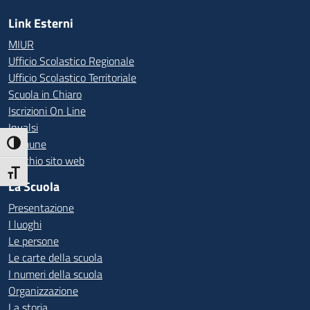
Link Esterni
MIUR
Ufficio Scolastico Regionale
Ufficio Scolastico Territoriale
Scuola in Chiaro
Iscrizioni On Line
Invalsi
Comune
Attiva/disattiva alto contrasto
Vecchio sito web
Attiva/disattiva dimensione testo
La Scuola
Presentazione
I luoghi
Le persone
Le carte della scuola
I numeri della scuola
Organizzazione
La storia