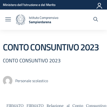
Vai ai contenuti
Vai al menu di navigazione
Vai al footer
Ministero dell'Istruzione e del Merito
Istituto Comprensivo
Sampierdarena
— Visita la pagina iniziale della scuola
CONTO CONSUNTIVO 2023
CONTO CONSUNTIVO 2023
Personale scolastico
FIRMATO_FIRMATO_Relazione_al_Conto_Consuntivo