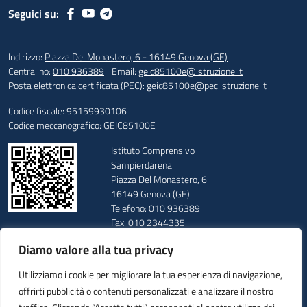
Seguici su:
Indirizzo:
Piazza Del Monastero, 6 - 16149 Genova (GE)
Centralino:
010 936389
Email:
geic85100e@istruzione.it
Posta elettronica certificata (PEC):
geic85100e@pec.istruzione.it
Codice fiscale: 95159930106
Codice meccanografico:
GEIC85100E
Istituto Comprensivo
Sampierdarena
Piazza Del Monastero, 6
16149 Genova (GE)
Telefono: 010 936389
Fax: 010 2344335
E-mail: geic85100e@istruzione.it
Diamo valore alla tua privacy
PEC: geic85100e@pec.istruzione.it
Codice Meccanografico: GEIC85100E
Utilizziamo i cookie per migliorare la tua esperienza di navigazione,
Codice Fiscale: 95159930106
offrirti pubblicità o contenuti personalizzati e analizzare il nostro
Codice Univoco: UFUUAV