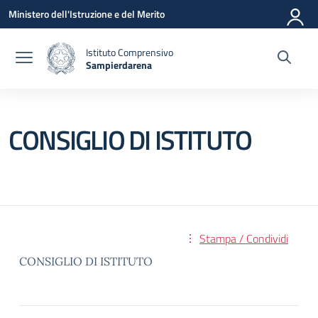
Vai ai contenuti
Vai al menu di navigazione
Vai al footer
Ministero dell'Istruzione e del Merito
Istituto Comprensivo
Sampierdarena
— Visita la pagina iniziale della scuola
CONSIGLIO DI ISTITUTO
Stampa / Condividi
CONSIGLIO DI ISTITUTO