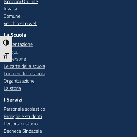
Iscrizioni On Line
Invalsi
Comune
Vecchio sito web
La Scuola
Presentazione
Attiva/disattiva alto contrasto
I luoghi
Attiva/disattiva dimensione testo
Le persone
Le carte della scuola
I numeri della scuola
Organizzazione
La storia
I Servizi
Personale scolastico
Famiglie e studenti
Percorsi di studio
Bacheca Sindacale