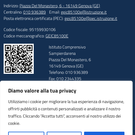
Indirizzo:
Piazza Del Monastero, 6 - 16149 Genova (GE)
Centralino:
010 936389
Email:
geic85100e@istruzione.it
Posta elettronica certificata (PEC):
geic85100e@pec.istruzione.it
Codice fiscale: 95159930106
Codice meccanografico:
GEIC85100E
Istituto Comprensivo
Sampierdarena
Piazza Del Monastero, 6
16149 Genova (GE)
Telefono: 010 936389
Fax: 010 2344335
E-mail: geic85100e@istruzione.it
Diamo valore alla tua privacy
PEC: geic85100e@pec.istruzione.it
Codice Meccanografico: GEIC85100E
Utilizziamo i cookie per migliorare la tua esperienza di navigazione,
Codice Fiscale: 95159930106
offrirti pubblicità o contenuti personalizzati e analizzare il nostro
Codice Univoco: UFUUAV
traffico. Cliccando “Accetta tutti”, acconsenti al nostro utilizzo dei
cookie.
Idea e progetto di Designers Italia