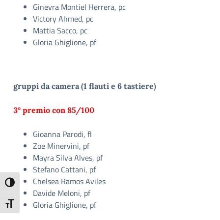
Ginevra Montiel Herrera, pc
Victory Ahmed, pc
Mattia Sacco, pc
Gloria Ghiglione, pf
gruppi da camera (1 flauti e 6 tastiere)
3° premio con 85/100
Gioanna Parodi, fl
Zoe Minervini, pf
Mayra Silva Alves, pf
Stefano Cattani, pf
Chelsea Ramos Aviles
Attiva/disattiva alto contrasto
Davide Meloni, pf
Gloria Ghiglione, pf
Attiva/disattiva dimensione testo