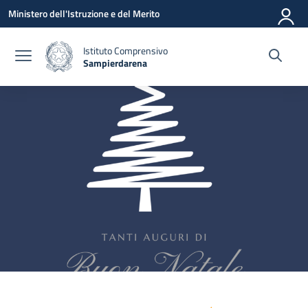
Vai ai contenuti
Vai al menu di navigazione
Vai al footer
Ministero dell'Istruzione e del Merito
Istituto Comprensivo
Sampierdarena
— Visita la pagina iniziale della scuola