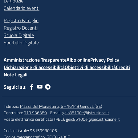
Le notizie
Calendario eventi
Registro Famiglie
Registro Docenti
Scuola Digitale
Sportello Digitale
Amministrazione Trasparente
Albo online
Privacy Policy
Dichiarazione di accessibilità
Obiettivi di accessibilità
Crediti
Note Legali
Seguici su:
Indirizzo:
Piazza Del Monastero, 6 - 16149 Genova (GE)
Centralino:
010 936389
Email:
geic85100e@istruzione.it
Posta elettronica certificata (PEC):
geic85100e@pec.istruzione.it
Codice fiscale: 95159930106
Codice meccanografico:
GEIC85100E