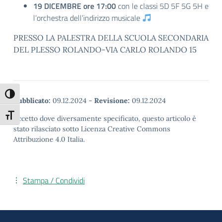
19 DICEMBRE ore 17:00
con le classi 5D 5F 5G 5H e
l’orchestra dell’indirizzo musicale
PRESSO LA PALESTRA DELLA SCUOLA SECONDARIA
DEL PLESSO ROLANDO-VIA CARLO ROLANDO 15
Attiva/disattiva alto contrasto
Pubblicato:
09.12.2024
-
Revisione:
09.12.2024
Attiva/disattiva dimensione testo
Eccetto dove diversamente specificato, questo articolo è
stato rilasciato sotto Licenza Creative Commons
Attribuzione 4.0 Italia.
Stampa / Condividi