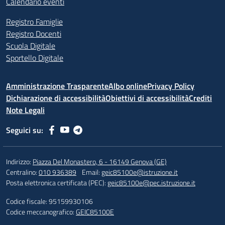
Calendario eventi
Registro Famiglie
Registro Docenti
Scuola Digitale
Sportello Digitale
Amministrazione Trasparente
Albo online
Privacy Policy
Dichiarazione di accessibilità
Obiettivi di accessibilità
Crediti
Note Legali
Seguici su:
Indirizzo:
Piazza Del Monastero, 6 - 16149 Genova (GE)
Centralino:
010 936389
Email:
geic85100e@istruzione.it
Posta elettronica certificata (PEC):
geic85100e@pec.istruzione.it
Codice fiscale: 95159930106
Codice meccanografico:
GEIC85100E