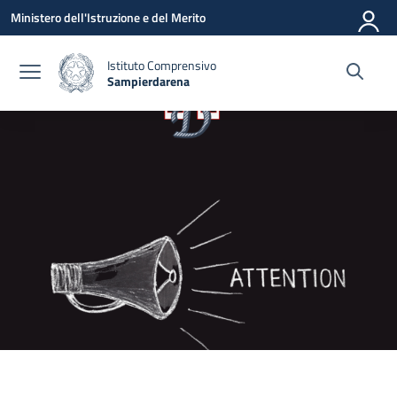
Vai ai contenuti
Vai al menu di navigazione
Vai al footer
Ministero dell'Istruzione e del Merito
Istituto Comprensivo
Sampierdarena
— Visita la pagina iniziale della scuola