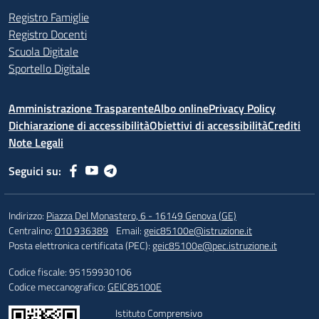
Registro Famiglie
Registro Docenti
Scuola Digitale
Sportello Digitale
Amministrazione Trasparente
Albo online
Privacy Policy
Dichiarazione di accessibilità
Obiettivi di accessibilità
Crediti
Note Legali
Seguici su:
Indirizzo:
Piazza Del Monastero, 6 - 16149 Genova (GE)
Centralino:
010 936389
Email:
geic85100e@istruzione.it
Posta elettronica certificata (PEC):
geic85100e@pec.istruzione.it
Codice fiscale: 95159930106
Codice meccanografico:
GEIC85100E
Istituto Comprensivo