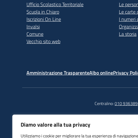
Ufficio Scolastico Territoriale
Le perso
Scuola in Chiaro
Le carte 
Iscrizioni On Line
I numeri 
Invalsi
Organizz
Comune
La storia
Vecchio sito web
Amministrazione Trasparente
Albo online
Privacy Poli
Centralino:
010 936389
Diamo valore alla tua privacy
Istituto Comprensivo
Tel
Utilizziamo i cookie per migliorare la tua esperienza di navigazione