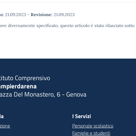
o:
21.09.2023
-
Revisione:
21.09.2023
ove diversamente specificato, questo articolo è stato rilasciato sott
tituto Comprensivo
ampierdarena
iazza Del Monastero, 6 - Genova
Visita la pagina iniziale della scuola
la
I Servizi
zione
Personale scolastico
Famiglie e studenti