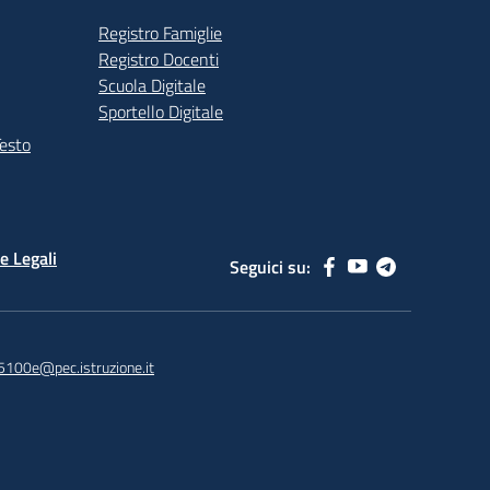
Registro Famiglie
Registro Docenti
Scuola Digitale
Sportello Digitale
Testo
e Legali
Seguici su:
5100e@pec.istruzione.it