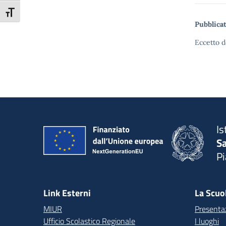
Attiva/disattiva dimensione testo
Pubblicat
Eccetto d
Is
S
P
— 
Link Esterni
La Scuo
MIUR
Presenta
Ufficio Scolastico Regionale
I luoghi