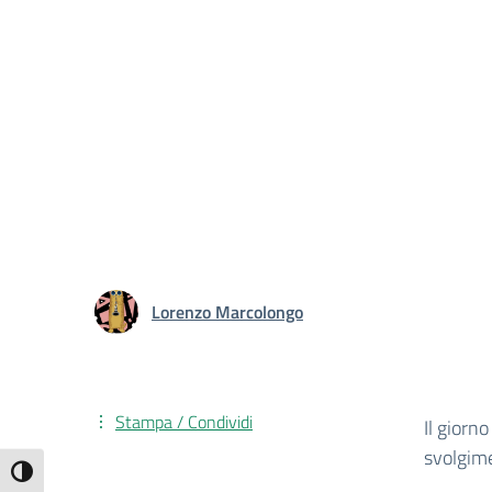
Lorenzo Marcolongo
Stampa / Condividi
Il giorn
svolgime
Attiva/disattiva alto contrasto