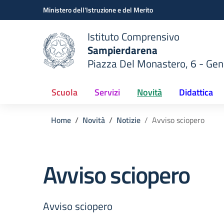
Vai ai contenuti
Vai al menu di navigazione
Vai al footer
Ministero dell'Istruzione e del Merito
Istituto Comprensivo
Sampierdarena
Piazza Del Monastero, 6 - Ge
 della scuola
— Visita la pagina iniziale del
Scuola
Servizi
Novità
Didattica
Home
Novità
Notizie
Avviso sciopero
Avviso sciopero
Avviso sciopero