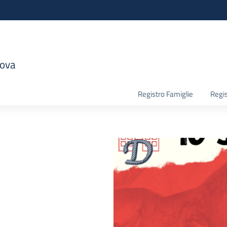
nova
la scuola
Registro Famiglie
Regis