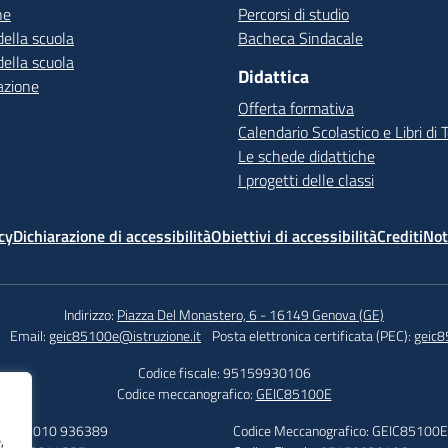
ne
Percorsi di studio
della scuola
Bacheca Sindacale
della scuola
Didattica
azione
Offerta formativa
Calendario Scolastico e Libri di 
Le schede didattiche
I progetti delle classi
cy
Dichiarazione di accessibilità
Obiettivi di accessibilità
Crediti
Not
Indirizzo:
Piazza Del Monastero, 6 - 16149 Genova (GE)
Email:
geic85100e@istruzione.it
Posta elettronica certificata (PEC):
geic8
Codice fiscale: 95159930106
Codice meccanografico:
GEIC85100E
efono: 010 936389
Codice Meccanografico: GEIC85100E
,