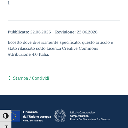
1
Pubblicato:
22.06.2026
-
Revisione:
22.06.2026
Eccetto dove diversamente specificato, questo articolo è
stato rilasciato sotto Licenza Creative Commons
Attribuzione 4.0 Italia.
Stampa / Condividi
Istituto Comprensivo
Sampierdarena
Attiva/disattiva alto contrasto
Piazza Del Monastero, 6 - Genova
— Visita la pagina iniziale della scuola