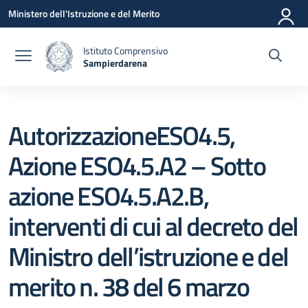
Vai ai contenuti
Vai al menu di navigazione
Vai al footer
Ministero dell'Istruzione e del Merito
Istituto Comprensivo
Sampierdarena
— Visita la pagina iniziale della scuola
AutorizzazioneESO4.5,
Azione ESO4.5.A2 – Sotto
azione ESO4.5.A2.B,
interventi di cui al decreto del
Ministro dell’istruzione e del
merito n. 38 del 6 marzo