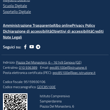
Scuola Digitale
Sportello Digitale
Amministrazione Trasparente
Albo online
Privacy Policy
Dichiarazione di accessibilità
Obiettivi di accessibilità
Crediti
Note Legali
Seguici su:
Indirizzo:
Piazza Del Monastero, 6 - 16149 Genova (GE)
Centralino:
010 936389
Email:
geic85100e@istruzione.it
Posta elettronica certificata (PEC):
geic85100e@pec.istruzione.it
Codice fiscale: 95159930106
Codice meccanografico:
GEIC85100E
Istituto Comprensivo
Sampierdarena
Piazza Del Monastero, 6