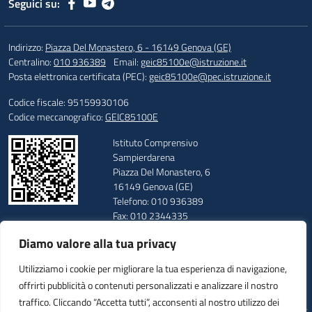
Seguici su:
Indirizzo:
Piazza Del Monastero, 6 - 16149 Genova (GE)
Centralino:
010 936389
Email:
geic85100e@istruzione.it
Posta elettronica certificata (PEC):
geic85100e@pec.istruzione.it
Codice fiscale: 95159930106
Codice meccanografico:
GEIC85100E
Istituto Comprensivo
Sampierdarena
Piazza Del Monastero, 6
16149 Genova (GE)
Telefono: 010 936389
Fax: 010 2344335
E-mail: geic85100e@istruzione.it
Diamo valore alla tua privacy
PEC: geic85100e@pec.istruzione.it
Codice Meccanografico: GEIC85100E
Utilizziamo i cookie per migliorare la tua esperienza di navigazione,
Codice Fiscale: 95159930106
offrirti pubblicità o contenuti personalizzati e analizzare il nostro
Codice Univoco: UFUUAV
traffico. Cliccando “Accetta tutti”, acconsenti al nostro utilizzo dei