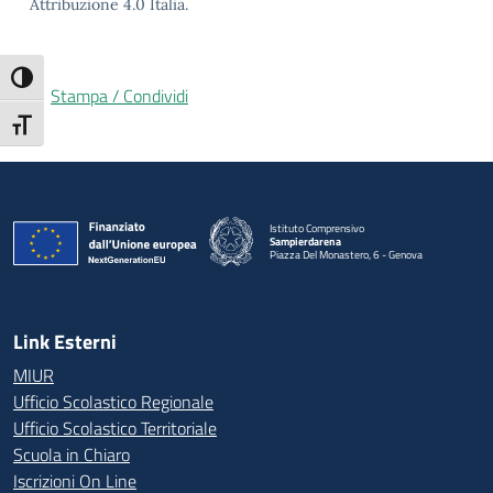
Attribuzione 4.0 Italia.
Attiva/disattiva alto contrasto
Stampa / Condividi
Attiva/disattiva dimensione testo
Istituto Comprensivo
Sampierdarena
Piazza Del Monastero, 6 - Genova
— Visita la pagina iniziale della scuola
Link Esterni
MIUR
Ufficio Scolastico Regionale
Ufficio Scolastico Territoriale
Scuola in Chiaro
Iscrizioni On Line