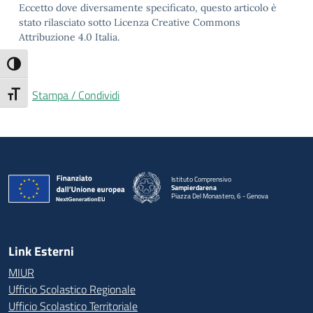
Eccetto dove diversamente specificato, questo articolo è
stato rilasciato sotto Licenza Creative Commons
Attribuzione 4.0 Italia.
Attiva/disattiva alto contrasto
Stampa / Condividi
Attiva/disattiva dimensione testo
Istituto Comprensivo
Sampierdarena
Piazza Del Monastero, 6 - Genova
— Visita la pagina iniziale della scuola
Link Esterni
MIUR
Ufficio Scolastico Regionale
Ufficio Scolastico Territoriale