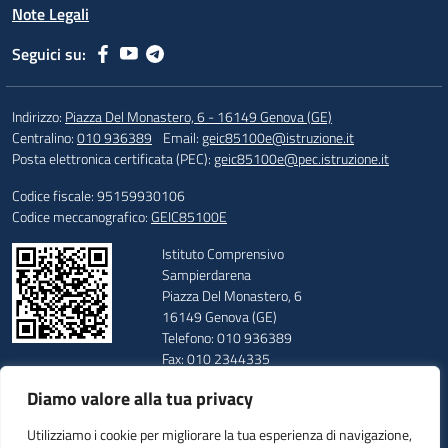
Note Legali
Seguici su:
Indirizzo:
Piazza Del Monastero, 6 - 16149 Genova (GE)
Centralino:
010 936389
Email:
geic85100e@istruzione.it
Posta elettronica certificata (PEC):
geic85100e@pec.istruzione.it
Codice fiscale: 95159930106
Codice meccanografico:
GEIC85100E
Istituto Comprensivo
Sampierdarena
Piazza Del Monastero, 6
16149 Genova (GE)
Telefono: 010 936389
Fax: 010 2344335
E-mail: geic85100e@istruzione.it
Diamo valore alla tua privacy
PEC: geic85100e@pec.istruzione.it
Codice Meccanografico: GEIC85100E
Utilizziamo i cookie per migliorare la tua esperienza di navigazione,
Codice Fiscale: 95159930106