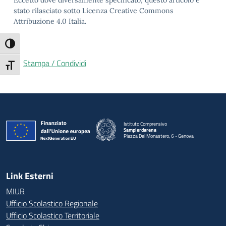
Eccetto dove diversamente specificato, questo articolo è
stato rilasciato sotto Licenza Creative Commons
Attribuzione 4.0 Italia.
Attiva/disattiva alto contrasto
Stampa / Condividi
Attiva/disattiva dimensione testo
Istituto Comprensivo
Sampierdarena
Piazza Del Monastero, 6 - Genova
— Visita la pagina iniziale della scuola
Link Esterni
MIUR
Ufficio Scolastico Regionale
Ufficio Scolastico Territoriale