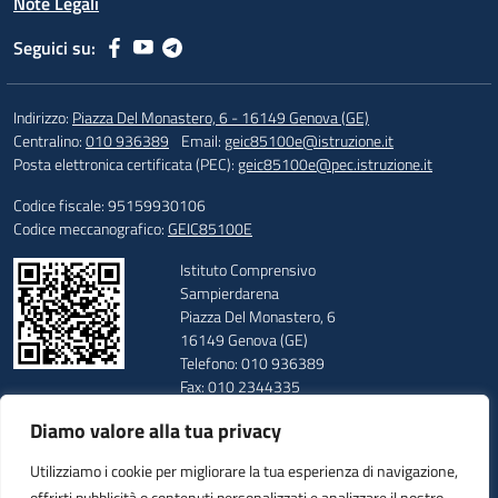
Note Legali
Seguici su:
Indirizzo:
Piazza Del Monastero, 6 - 16149 Genova (GE)
Centralino:
010 936389
Email:
geic85100e@istruzione.it
Posta elettronica certificata (PEC):
geic85100e@pec.istruzione.it
Codice fiscale: 95159930106
Codice meccanografico:
GEIC85100E
Istituto Comprensivo
Sampierdarena
Piazza Del Monastero, 6
16149 Genova (GE)
Telefono: 010 936389
Fax: 010 2344335
E-mail: geic85100e@istruzione.it
Diamo valore alla tua privacy
PEC: geic85100e@pec.istruzione.it
Codice Meccanografico: GEIC85100E
Utilizziamo i cookie per migliorare la tua esperienza di navigazione,
Codice Fiscale: 95159930106
offrirti pubblicità o contenuti personalizzati e analizzare il nostro