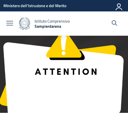
Vai ai contenuti
Vai al menu di navigazione
Vai al footer
Ministero dell'Istruzione e del Merito
Istituto Comprensivo
Sampierdarena
— Visita la pagina iniziale della scuola