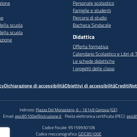
zione
Personale scolastico
Famiglie e studenti
ne
Percorsi di studio
della scuola
Bacheca Sindacale
della scuola
Didattica
azione
Offerta formativa
Calendario Scolastico e Libri di 
Le schede didattiche
I progetti delle classi
cy
Dichiarazione di accessibilità
Obiettivi di accessibilità
Crediti
Not
Indirizzo:
Piazza Del Monastero, 6 - 16149 Genova (GE)
Email:
geic85100e@istruzione.it
Posta elettronica certificata (PEC):
geic8
Codice fiscale: 95159930106
Codice meccanografico:
GEIC85100E