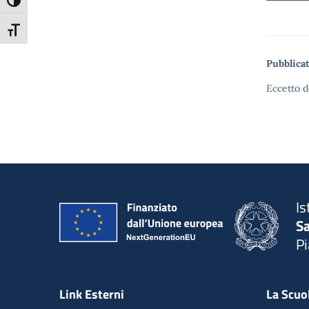
Attiva/disattiva alto contrasto
Attiva/disattiva dimensione testo
Pubblicat
Eccetto d
Is
S
P
— 
Link Esterni
La Scuo