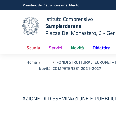
Vai ai contenuti
Vai al menu di navigazione
Vai al footer
Ministero dell'Istruzione e del Merito
Istituto Comprensivo
Sampierdarena
Piazza Del Monastero, 6 - Ge
 della scuola
— Visita la pagina iniziale del
Scuola
Servizi
Novità
Didattica
Home
FONDI STRUTTURALI EUROPEI 
Novità
COMPETENZE” 2021-2027
AZIONE DI DISSEMINAZIONE E PUBBLICI