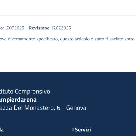
o:
17.07.2025
-
Revisione:
17.07.2025
ove diversamente specificato, questo articolo è stato rilasciato sott
tituto Comprensivo
ampierdarena
iazza Del Monastero, 6 - Genova
Visita la pagina iniziale della scuola
la
I Servizi